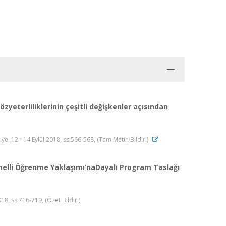
zyeterliliklerinin çeşitli değişkenler açısından
e, 12 - 14 Eylül 2018, ss.566-568, (Tam Metin Bildiri)
emelli Öğrenme Yaklaşımı’naDayalı Program Taslağı
18, ss.716-719, (Özet Bildiri)