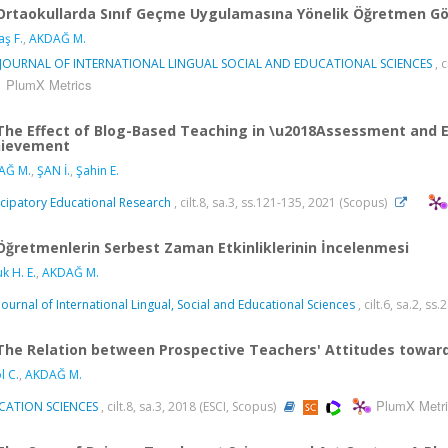
Ortaokullarda Sınıf Geçme Uygulamasına Yönelik Öğretmen Gör
ş F.
,
AKDAĞ M.
 JOURNAL OF INTERNATIONAL LINGUAL SOCIAL AND EDUCATIONAL SCIENCES
, 
PlumX Metrics
The Effect of Blog-Based Teaching in \u2018Assessment and 
hievement
AĞ M.
,
ŞAN İ.
,
Şahin E.
icipatory Educational Research
, cilt.8, sa.3, ss.121-135, 2021 (Scopus)
Öğretmenlerin Serbest Zaman Etkinliklerinin İncelenmesi
k H. E.
,
AKDAĞ M.
Journal of International Lingual, Social and Educational Sciences
, cilt.6, sa.2, s
The Relation between Prospective Teachers' Attitudes toward
l C.
,
AKDAĞ M.
PlumX Metr
CATION SCIENCES
, cilt.8, sa.3, 2018 (ESCI, Scopus)