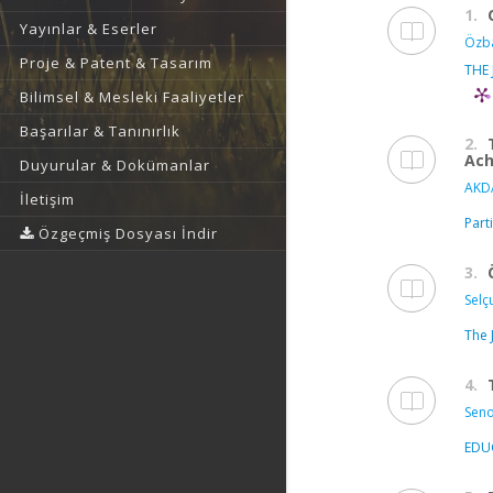
1.
Yayınlar & Eserler
Özba
Proje & Patent & Tasarım
THE
Bilimsel & Mesleki Faaliyetler
Başarılar & Tanınırlık
2.
Ac
Duyurular & Dokümanlar
AKD
İletişim
Part
Özgeçmiş Dosyası İndir
3.
Selçu
The 
4.
Seno
EDU