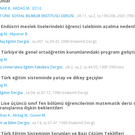
unlar
NAR B.
,
AKDAĞ M.
,
İZCİ E.
T ÜNV. SOSYAL BİLİMLER ENSTİTÜSÜ DERGİSİ
, cilt.11, sa.2, ss.199-208, 2001 (TRD
Endüstri meslek liselerindeki öğrenci talebinin azalma nedenl
ğ M.
,
Akpunar B.
aş Eğitim Dergisi
, sa.267, ss.39-43, 2000 (Hakemli Dergi)
Türkiye’de genel ortaöğretim kurumlarındaki program gelişti
ğ M.
ü Üniversitesi Eğitim Fakültesi Dergisi
, cilt.2, sa.2, ss.44-50, 1995 (TRDizin)
Türk eğitim sisteminde yatay ve dikey geçişler
ğ M.
 Eğitim Dergisi
, sa.94, ss.67-72, 1990 (Hakemli Dergi)
Lise üçüncü sınıf fen bölümü öğrencilerinin matematik dersi ö
ranışlarına ilişkin beklentileri
han K.
,
Akdağ M.
,
Güven M.
im ve Bilim Dergisi
, sa.14, ss.37-47, 1990 (Hakemli Dergi)
Türk Eğitim Sisteminin Sorunları ve Bazı Çözüm Teklifleri