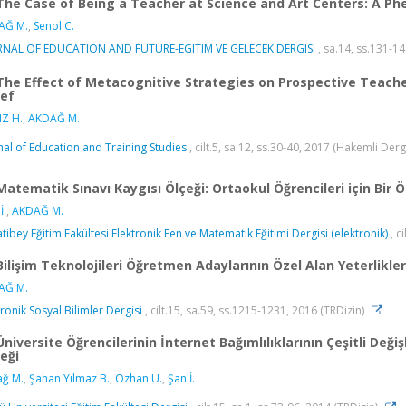
The Case of Being a Teacher at Science and Art Centers: A P
AĞ M.
,
Senol C.
RNAL OF EDUCATION AND FUTURE-EGITIM VE GELECEK DERGISI
, sa.14, ss.131-14
The Effect of Metacognitive Strategies on Prospective Teach
ief
IZ H.
,
AKDAĞ M.
nal of Education and Training Studies
, cilt.5, sa.12, ss.30-40, 2017 (Hakemli Derg
Matematik Sınavı Kaygısı Ölçeği: Ortaokul Öğrencileri için Bir 
İ.
,
AKDAĞ M.
tibey Eğitim Fakültesi Elektronik Fen ve Matematik Eğitimi Dergisi (elektronik)
, c
Bilişim Teknolojileri Öğretmen Adaylarının Özel Alan Yeterlikle
AĞ M.
tronik Sosyal Bilimler Dergisi
, cilt.15, sa.59, ss.1215-1231, 2016 (TRDizin)
Üniversite Öğrencilerinin İnternet Bağımlılıklarının Çeşitli Değ
eği
ğ M.
,
Şahan Yılmaz B.
,
Özhan U.
,
Şan İ.