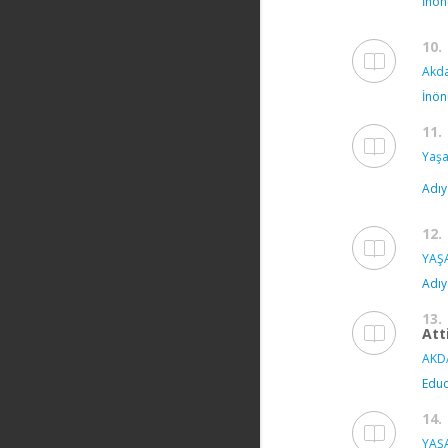
İnön
10.
Akda
İnön
11.
Yaşa
Adıy
12.
YAŞ
Adıy
13.
Att
AKD
Educ
14.
YAŞ