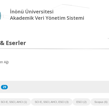
İnönü Üniversitesi
Akademik Veri Yönetim Sistemi
 & Eserler
ın Ağı
29
SCI-E, SSCI, AHCI (1)
SCI-E, SSCI, AHCI, ESCI (3)
ESCI (2)
Scopus (6)