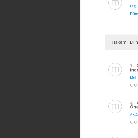
Ergü
Düny
Hakemli Bili
1.
inc
Meh
6. U
2.
Öne
AKD
6. U