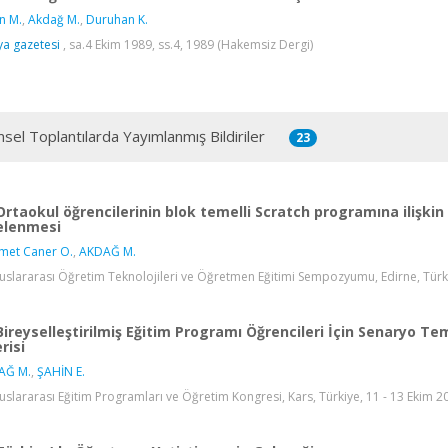
n M.
,
Akdağ M.
,
Duruhan K.
a gazetesi
, sa.4 Ekim 1989, ss.4, 1989 (Hakemsiz Dergi)
msel Toplantılarda Yayımlanmış Bildiriler
23
Ortaokul öğrencilerinin blok temelli Scratch programına ilişkin ö
elenmesi
met Caner O.
,
AKDAĞ M.
luslararası Öğretim Teknolojileri ve Öğretmen Eğitimi Sempozyumu, Edirne, Türkiy
Bireyselleştirilmiş Eğitim Programı Öğrencileri İçin Senaryo T
risi
AĞ M.
,
ŞAHİN E.
luslararası Eğitim Programları ve Öğretim Kongresi, Kars, Türkiye, 11 - 13 Ekim 20