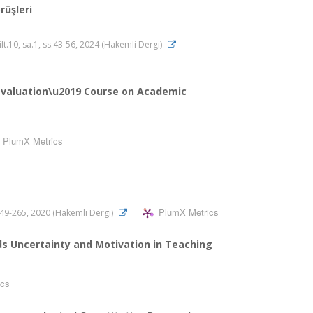
üşleri
cilt.10, sa.1, ss.43-56, 2024 (Hakemli Dergi)
Evaluation\u2019 Course on Academic
PlumX Metrics
PlumX Metrics
s.249-265, 2020 (Hakemli Dergi)
s Uncertainty and Motivation in Teaching
ics