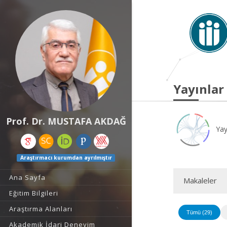
Yayınlar
Prof. Dr. MUSTAFA AKDAĞ
Yay
Araştırmacı kurumdan ayrılmıştır
Ana Sayfa
Makaleler
Eğitim Bilgileri
Araştırma Alanları
Tümü (29)
Akademik İdari Deneyim