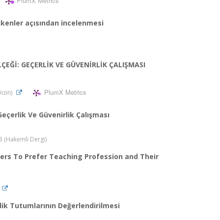
PlumX Metrics
ğişkenler açısından incelenmesi
ÇEĞİ: GEÇERLİK VE GÜVENİRLİK ÇALIŞMASI
PlumX Metrics
Dizin)
eçerlik Ve Güvenirlik Çalışması
13 (Hakemli Dergi)
ers To Prefer Teaching Profession and Their
lik Tutumlarının Değerlendirilmesi