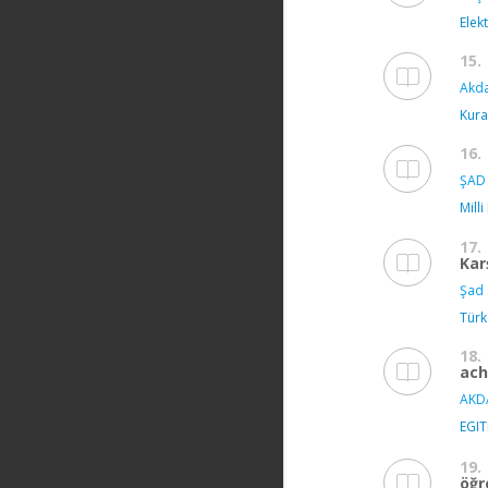
Elek
15.
Akda
Kura
16.
ŞAD 
Milli
17.
Kar
Şad 
Türk
18.
ach
AKD
EGIT
19.
öğr