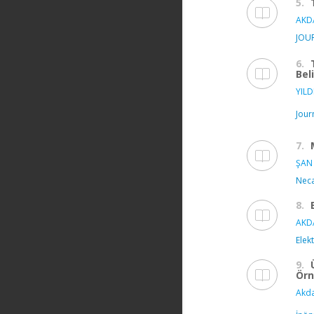
5.
AKD
JOU
6.
Bel
YILD
Jour
7.
ŞAN 
Neca
8.
AKD
Elek
9.
Örn
Akda