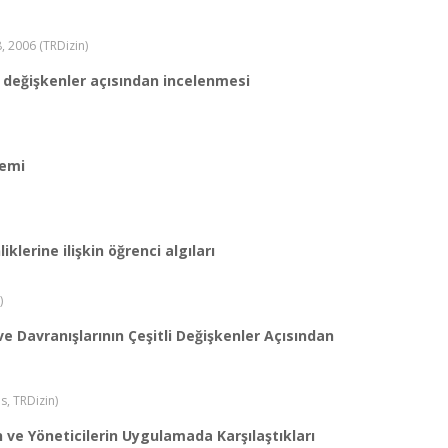
18, 2006 (TRDizin)
li değişkenler açısından incelenmesi
nemi
lerine ilişkin öğrenci algıları
)
e Davranışlarının Çeşitli Değişkenler Açısından
s, TRDizin)
e Yöneticilerin Uygulamada Karşılaştıkları