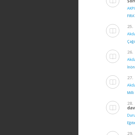
Sor
AKPI
FIRA
25.
Akda
Çağd
26.
Akda
İnön
27.
Akda
Milli
28.
dav
Duru
Eğit
29.