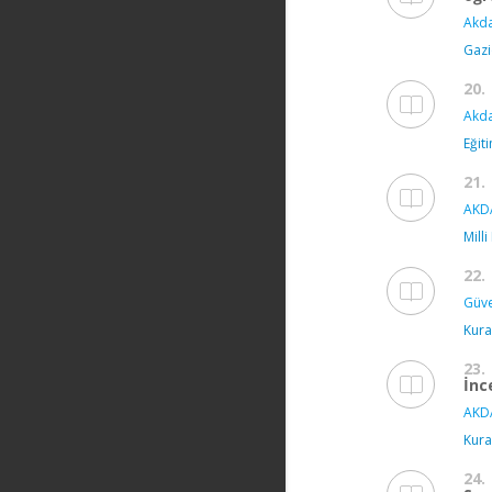
Akda
Gazi
20.
Akda
Eğit
21.
AKD
Milli
22.
Güve
Kura
23.
İnc
AKD
Kura
24.