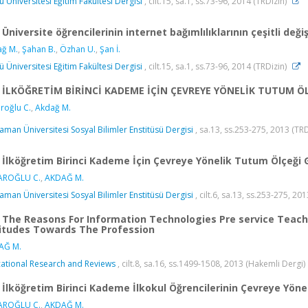
ü Üniversitesi Eğitim Fakültesi Dergisi
, cilt.15, sa.1, ss.73-96, 2014 (TRDizin)
Üniversite öğrencilerinin internet bağımlılıklarının çeşitli de
ğ M.
,
Şahan B.
,
Özhan U.
,
Şan İ.
ü Üniversitesi Eğitim Fakültesi Dergisi
, cilt.15, sa.1, ss.73-96, 2014 (TRDizin)
İLKÖĞRETİM BİRİNCİ KADEME İÇİN ÇEVREYE YÖNELİK TUTUM ÖL
roğlu C.
,
Akdağ M.
aman Üniversitesi Sosyal Bilimler Enstitüsü Dergisi
, sa.13, ss.253-275, 2013 (TR
İlköğretim Birinci Kademe İçin Çevreye Yönelik Tutum Ölçeği G
AROĞLU C.
,
AKDAĞ M.
aman Üniversitesi Sosyal Bilimler Enstitüsü Dergisi
, cilt.6, sa.13, ss.253-275, 20
The Reasons For Information Technologies Pre service Teach
itudes Towards The Profession
AĞ M.
ational Research and Reviews
, cilt.8, sa.16, ss.1499-1508, 2013 (Hakemli Dergi)
İlköğretim Birinci Kademe İlkokul Öğrencilerinin Çevreye Yöne
AROĞLU C.
,
AKDAĞ M.