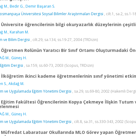
ğ M.
,
Bedir G.
,
Demir Başaran S.
osmanpaşa Üniversitesi Soysal Bilimler Araştırmaları Dergisi
, cilt.1, sa.2, ss.1-
Üniversite öğrencilerinin bilgi okuryazarlık düzeylerinin çeşit
ğ M.
,
Karahan M.
im ve Bilim Dergisi
, cilt.29, sa.134, ss.19-27, 2004 (TRDizin)
Öğretmen Rolünün Yaratıcı Bir Sınıf Ortamı Oluşturmadaki Ö
AĞ M.
,
Güneş H.
 Eğitim Dergisi
, sa.159, ss.60-73, 2003 (Scopus, TRDizin)
İlköğretim ikinci kademe öğretmenlerinin sınıf yönetimi etkinlik
n S.
,
Akdağ M.
m ve Uygulamada Eğitim Yönetimi Dergisi
, sa.29, ss.69-80, 2002 (Hakemli Dergi
Eğitim Fakültesi Öğrencilerinin Kopya Çekmeye İlişkin Tutum v
elenmesi
AĞ M.
,
Güneş H.
m ve Uygulamada Eğitim Yönetimi Dergisi
, cilt.8, sa.31, ss.330-343, 2002 (Scopu
Müfredat Labaratuar Okullarında MLO Görev yapan Öğretmen v