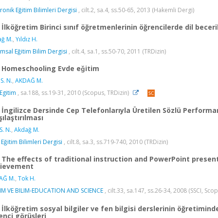
tronik Eğitim Bilimleri Dergisi
, cilt.2, sa.4, ss.50-65, 2013 (Hakemli Dergi)
İlköğretim Birinci sınıf öğretmenlerinin öğrencilerde dil beceril
ğ M.
,
Yıldız H.
msal Eğitim Bilim Dergisi
, cilt.4, sa.1, ss.50-70, 2011 (TRDizin)
Homeschooling Evde eǧitim
S. N.
,
AKDAĞ M.
 Egitim
, sa.188, ss.19-31, 2010 (Scopus, TRDizin)
İngilizce Dersinde Cep Telefonlarıyla Üretilen Sözlü Performa
şılaştırılması
S. N.
,
Akdağ M.
 Eğitim Bilimleri Dergisi
, cilt.8, sa.3, ss.719-740, 2010 (TRDizin)
The effects of traditional instruction and PowerPoint presen
ievement
AĞ M.
,
Tok H.
IM VE BILIM-EDUCATION AND SCIENCE
, cilt.33, sa.147, ss.26-34, 2008 (SSCI, Sco
İlköğretim sosyal bilgiler ve fen bilgisi derslerinin öğretimind
enci görüşleri