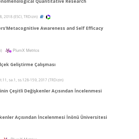
henomenological Quantitative Research
8, 2018 (ESCI, TRDizin)
ers’Metacognitive Awareness and Self Efficacy
PlumX Metrics
i)
Ölçek Geliştirme Çalışması
ilt.11, sa.1, ss.128-159, 2017 (TRDizin)
rinin Çeşitli Değişkenler Açısından İncelenmesi
işkenler Açısından İncelenmesi İnönü Üniversitesi