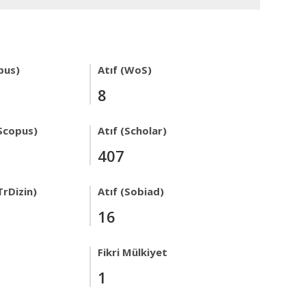
pus)
Atıf (WoS)
8
Scopus)
Atıf (Scholar)
407
TrDizin)
Atıf (Sobiad)
16
Fikri Mülkiyet
1