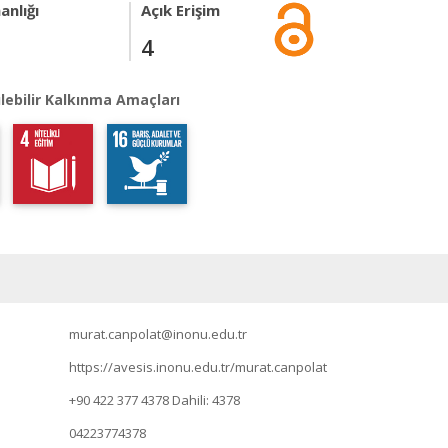
anlığı
Açık Erişim
4
lebilir Kalkınma Amaçları
murat.canpolat@inonu.edu.tr
https://avesis.inonu.edu.tr/murat.canpolat
+90 422 377 4378
Dahili: 4378
04223774378