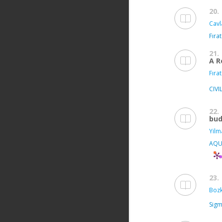
20.
Cavl
Fıra
21.
A R
Fırat
CIV
22.
bud
Yilm
AQU
23.
Bozk
Sigm