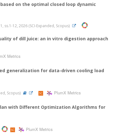
ased on the optimal closed loop dynamic
sa.1, ss.1-12, 2026 (SCI-Expanded, Scopus)
ity of dill juice: an in vitro digestion approach
mX Metrics
d generalization for data-driven cooling load
PlumX Metrics
nded, Scopus)
n with Different Optimization Algorithms for
PlumX Metrics