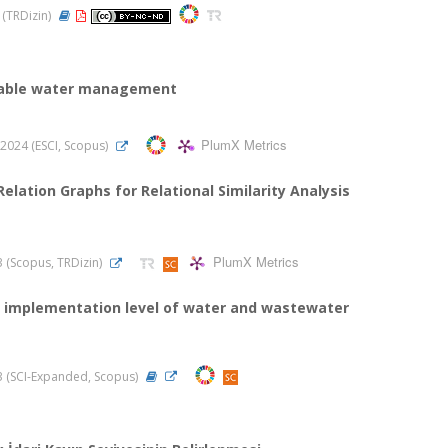
4 (TRDizin)
ainable water management
PlumX Metrics
, 2024 (ESCI, Scopus)
 Relation Graphs for Relational Similarity Analysis
PlumX Metrics
23 (Scopus, TRDizin)
t implementation level of water and wastewater
023 (SCI-Expanded, Scopus)