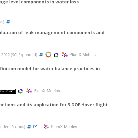
age level components in water loss
us)
aluation of leak management components and
PlumX Metrics
63, 2022 (SCI-Expanded)
nition model for water balance practices in
PlumX Metrics
ctions and its application for 3 DOF Hover flight
PlumX Metrics
xpanded, Scopus)