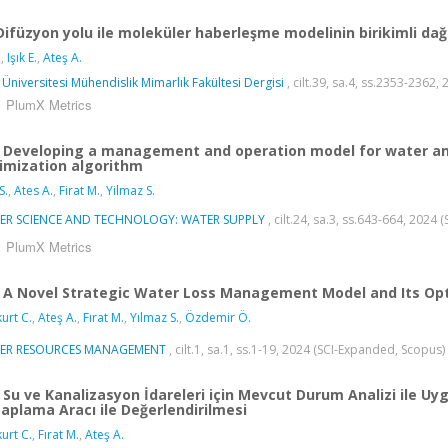
Difüzyon yolu ile moleküler haberleşme modelinin birikimli dağıl
.
,
Işık E.
,
Ateş A.
 Üniversitesi Mühendislik Mimarlık Fakültesi Dergisi
, cilt.39, sa.4, ss.2353-2362
PlumX Metrics
Developing a management and operation model for water an
imization algorithm
S.
,
Ates A.
,
Firat M.
,
Yilmaz S.
ER SCIENCE AND TECHNOLOGY: WATER SUPPLY
, cilt.24, sa.3, ss.643-664, 2024
PlumX Metrics
A Novel Strategic Water Loss Management Model and Its Opt
urt C.
,
Ateş A.
,
Fırat M.
,
Yılmaz S.
,
Özdemir Ö.
ER RESOURCES MANAGEMENT
, cilt.1, sa.1, ss.1-19, 2024 (SCI-Expanded, Scopus)
Su ve Kanalizasyon İdareleri için Mevcut Durum Analizi ile 
aplama Aracı ile Değerlendirilmesi
urt C.
,
Fırat M.
,
Ateş A.