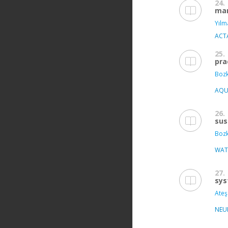
24.
ma
Yılm
ACT
25.
pra
Bozk
AQU
26.
sus
Bozk
WAT
27.
sy
Ateş
NEU