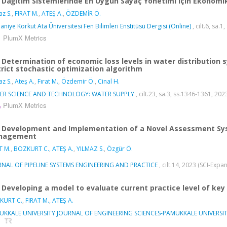
Dağıtım Sistemlerinde En Uygun Sayaç Yönetimi için Ekonomik 
az S.
,
FIRAT M.
,
ATEŞ A.
,
ÖZDEMİR Ö.
niye Korkut Ata Üniversitesi Fen Bilimleri Enstitüsü Dergisi (Online)
, cilt.6, sa.
PlumX Metrics
Determination of economic loss levels in water distribution 
trict stochastic optimization algorithm
az S.
,
Ateş A.
,
Fırat M.
,
Özdemir Ö.
,
Cinal H.
ER SCIENCE AND TECHNOLOGY: WATER SUPPLY
, cilt.23, sa.3, ss.1346-1361, 2
PlumX Metrics
Development and Implementation of a Novel Assessment Syste
nagement
T M.
,
BOZKURT C.
,
ATEŞ A.
,
YILMAZ S.
,
Özgür Ö.
NAL OF PIPELINE SYSTEMS ENGINEERING AND PRACTICE
, cilt.14, 2023 (SCI-Exp
Developing a model to evaluate current practice level of k
KURT C.
,
FIRAT M.
,
ATEŞ A.
KKALE UNIVERSITY JOURNAL OF ENGINEERING SCIENCES-PAMUKKALE UNIVERSITES