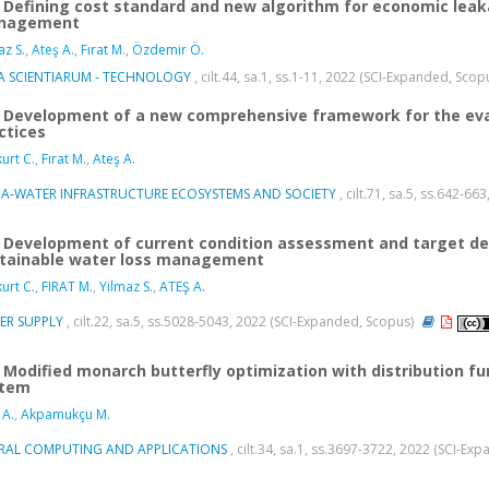
Defining cost standard and new algorithm for economic leak
nagement
az S.
,
Ateş A.
,
Fırat M.
,
Özdemir Ö.
A SCIENTIARUM - TECHNOLOGY
, cilt.44, sa.1, ss.1-11, 2022 (SCI-Expanded, Scop
Development of a new comprehensive framework for the ev
ctices
urt C.
,
Fırat M.
,
Ateş A.
A-WATER INFRASTRUCTURE ECOSYSTEMS AND SOCIETY
, cilt.71, sa.5, ss.642-6
Development of current condition assessment and target defi
tainable water loss management
urt C.
,
FIRAT M.
,
Yilmaz S.
,
ATEŞ A.
ER SUPPLY
, cilt.22, sa.5, ss.5028-5043, 2022 (SCI-Expanded, Scopus)
Modified monarch butterfly optimization with distribution fun
stem
 A.
,
Akpamukçu M.
RAL COMPUTING AND APPLICATIONS
, cilt.34, sa.1, ss.3697-3722, 2022 (SCI-E