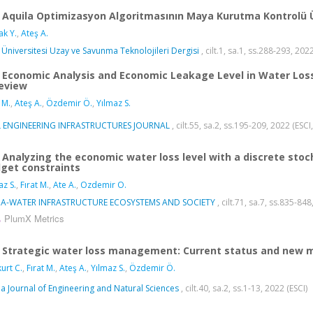
Aquila Optimizasyon Algoritmasının Maya Kurutma Kontrolü 
ak Y.
,
Ateş A.
t Üniversitesi Uzay ve Savunma Teknolojileri Dergisi
, cilt.1, sa.1, ss.288-293, 20
Economic Analysis and Economic Leakage Level in Water Los
eview
 M.
,
Ateş A.
,
Özdemir Ö.
,
Yılmaz S.
IL ENGINEERING INFRASTRUCTURES JOURNAL
, cilt.55, sa.2, ss.195-209, 2022 (ESC
Analyzing the economic water loss level with a discrete stoc
get constraints
az S.
,
Fırat M.
,
Ate A.
,
Ozdemir O.
A-WATER INFRASTRUCTURE ECOSYSTEMS AND SOCIETY
, cilt.71, sa.7, ss.835-8
PlumX Metrics
Strategic water loss management: Current status and new m
urt C.
,
Fırat M.
,
Ateş A.
,
Yılmaz S.
,
Özdemir Ö.
a Journal of Engineering and Natural Sciences
, cilt.40, sa.2, ss.1-13, 2022 (ESCI)