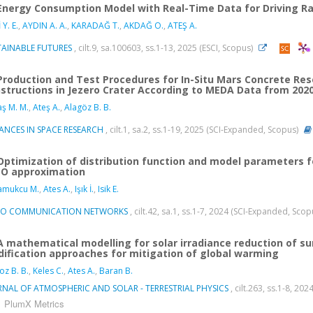
Energy Consumption Model with Real-Time Data for Driving Ra
 Y. E.
,
AYDIN A. A.
,
KARADAĞ T.
,
AKDAĞ O.
,
ATEŞ A.
TAINABLE FUTURES
, cilt.9, sa.100603, ss.1-13, 2025 (ESCI, Scopus)
Production and Test Procedures for In-Situ Mars Concrete Re
structions in Jezero Crater According to MEDA Data from 202
ş M. M.
,
Ateş A.
,
Alagöz B. B.
ANCES IN SPACE RESEARCH
, cilt.1, sa.2, ss.1-19, 2025 (SCI-Expanded, Scopus)
Optimization of distribution function and model parameters f
O approximation
amukcu M.
,
Ates A.
,
Işık İ.
,
Isik E.
O COMMUNICATION NETWORKS
, cilt.42, sa.1, ss.1-7, 2024 (SCI-Expanded, Sco
A mathematical modelling for solar irradiance reduction of 
ification approaches for mitigation of global warming
oz B. B.
,
Keles C.
,
Ates A.
,
Baran B.
RNAL OF ATMOSPHERIC AND SOLAR - TERRESTRIAL PHYSICS
, cilt.263, ss.1-8, 2
PlumX Metrics