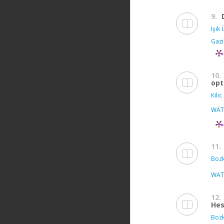
9.
Işık İ
Gazi
10.
opt
Kilic 
WAT
11.
Bozk
WAT
12.
Hes
Bozk