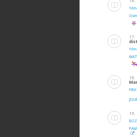
16.
Yılm
Osma
17.
dis
Yilm
WAT
18.
Ma
FIRA
JOUR
19.
BOZ
PAMU