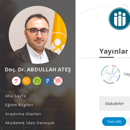
Yayınlar
Doç. Dr. ABDULLAH ATEŞ
Yay
Ana Sayfa
Makaleler
Eğitim Bilgileri
Araştırma Alanları
Tümü (66)
Akademik İdari Deneyim