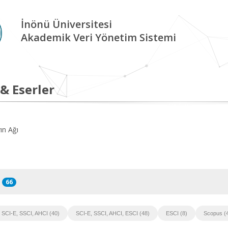
İnönü Üniversitesi
Akademik Veri Yönetim Sistemi
 & Eserler
ın Ağı
66
SCI-E, SSCI, AHCI (40)
SCI-E, SSCI, AHCI, ESCI (48)
ESCI (8)
Scopus (