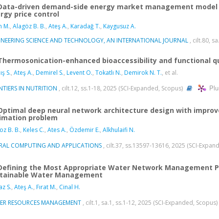
Data-driven demand-side energy market management model b
rgy price control
n M.
,
Alagöz B. B.
,
Ateş A.
,
Karadağ T.
,
Kaygusuz A.
INEERING SCIENCE AND TECHNOLOGY, AN INTERNATIONAL JOURNAL
, cilt.80, 
Thermosonication-enhanced bioaccessibility and functional qual
ış S.
,
Ateş A.
,
Demirel S.
,
Levent O.
,
Tokatlı N.
,
Demirok N. T.
, et al.
Plu
TIERS IN NUTRITION
, cilt.12, ss.1-18, 2025 (SCI-Expanded, Scopus)
Optimal deep neural network architecture design with improve
imation problem
oz B. B.
,
Keles C.
,
Ates A.
,
Özdemir E.
,
Alkhulaifi N.
RAL COMPUTING AND APPLICATIONS
, cilt.37, ss.13597-13616, 2025 (SCI-Expa
Defining the Most Appropriate Water Network Management Pla
tainable Water Management
az S.
,
Ateş A.
,
Fırat M.
,
Cinal H.
ER RESOURCES MANAGEMENT
, cilt.1, sa.1, ss.1-12, 2025 (SCI-Expanded, Scopus)