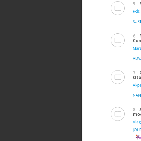
5.
EKİCİ
SUS
6.
Con
Mara
ADV
7.
Oto
Akp
NAN
8.
mod
Alag
JOU