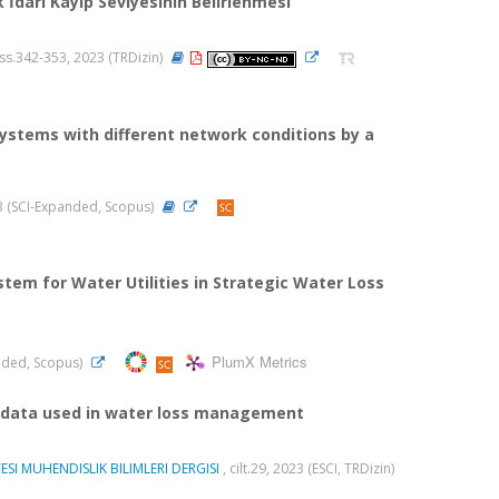
İdari Kayıp Seviyesinin Belirlenmesi
1, ss.342-353, 2023 (TRDizin)
systems with different network conditions by a
023 (SCI-Expanded, Scopus)
m for Water Utilities in Strategic Water Loss
PlumX Metrics
anded, Scopus)
ey data used in water loss management
I MUHENDISLIK BILIMLERI DERGISI
, cilt.29, 2023 (ESCI, TRDizin)