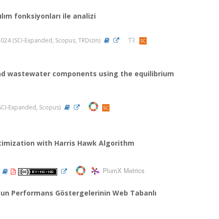
ım fonksiyonları ile analizi
, 2024 (SCI-Expanded, Scopus, TRDizin)
d wastewater components using the equilibrium
 (SCI-Expanded, Scopus)
imization with Harris Hawk Algorithm
PlumX Metrics
Uygun Performans Göstergelerinin Web Tabanlı