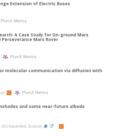
nge Extension of Electric Buses
PlumX Metrics
search: A Case Study for On-ground Mars
0 Perseverance Mars Rover
PlumX Metrics
or molecular communication via diffusion with
PlumX Metrics
pus)
sunshades and some near-future albedo
024 (SCI-Expanded, Scopus)