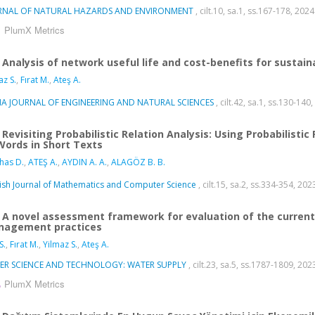
RNAL OF NATURAL HAZARDS AND ENVIRONMENT
, cilt.10, sa.1, ss.167-178, 202
PlumX Metrics
Analysis of network useful life and cost-benefits for sust
az S.
,
Fırat M.
,
Ateş A.
MA JOURNAL OF ENGINEERING AND NATURAL SCIENCES
, cilt.42, sa.1, ss.130-140
Revisiting Probabilistic Relation Analysis: Using Probabilistic
Words in Short Texts
has D.
,
ATEŞ A.
,
AYDIN A. A.
,
ALAGÖZ B. B.
ish Journal of Mathematics and Computer Science
, cilt.15, sa.2, ss.334-354, 20
A novel assessment framework for evaluation of the curren
agement practices
S.
,
Fırat M.
,
Yilmaz S.
,
Ateş A.
ER SCIENCE AND TECHNOLOGY: WATER SUPPLY
, cilt.23, sa.5, ss.1787-1809, 2
PlumX Metrics