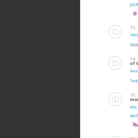
JOU
13.
Yılm
SIG
14.
of 
Alna
Turk
15.
man
Kiliç 
WAT