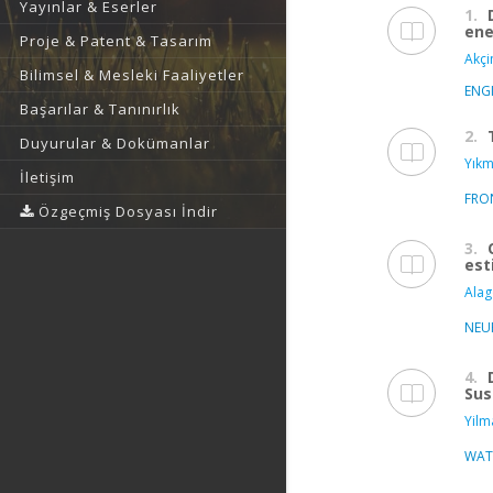
Yayınlar & Eserler
1.
ene
Proje & Patent & Tasarım
Akçi
Bilimsel & Mesleki Faaliyetler
ENG
Başarılar & Tanınırlık
2.
Duyurular & Dokümanlar
Yıkm
İletişim
FRON
Özgeçmiş Dosyası İndir
3.
est
Alag
NEU
4.
Sus
Yilm
WAT