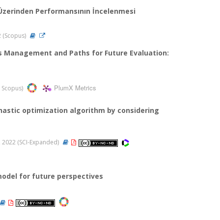
Üzerinden Performansının İncelenmesi
22 (Scopus)
s Management and Paths for Future Evaluation:
PlumX Metrics
I, Scopus)
hastic optimization algorithm by considering
48, 2022 (SCI-Expanded)
odel for future perspectives