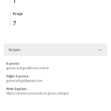
1
Proje
7
İletişim
E-posta
gunes.acikgoz@inonu.edu.tr
Diğer E-posta
gunesackgz@gmail.com
Web Sayfası
https://avesis.inonu.edu.tr/gunes.acikgoz