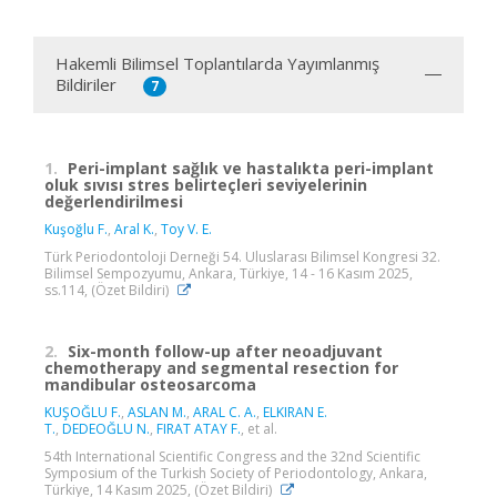
Hakemli Bilimsel Toplantılarda Yayımlanmış
Bildiriler
7
1.
Peri-implant sağlık ve hastalıkta peri-implant
oluk sıvısı stres belirteçleri seviyelerinin
değerlendirilmesi
Kuşoğlu F.
,
Aral K.
,
Toy V. E.
Türk Periodontoloji Derneği 54. Uluslarası Bilimsel Kongresi 32.
Bilimsel Sempozyumu, Ankara, Türkiye, 14 - 16 Kasım 2025,
ss.114, (Özet Bildiri)
2.
Six-month follow-up after neoadjuvant
chemotherapy and segmental resection for
mandibular osteosarcoma
KUŞOĞLU F.
,
ASLAN M.
,
ARAL C. A.
,
ELKIRAN E.
T.
,
DEDEOĞLU N.
,
FIRAT ATAY F.
, et al.
54th International Scientific Congress and the 32nd Scientific
Symposium of the Turkish Society of Periodontology, Ankara,
Türkiye, 14 Kasım 2025, (Özet Bildiri)