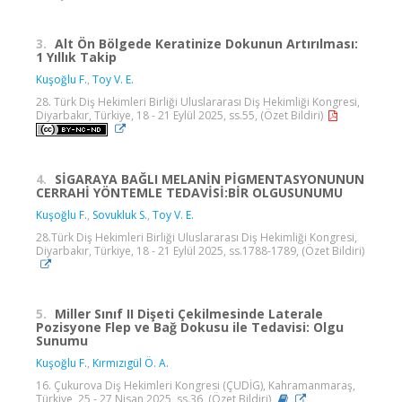
3.
Alt Ön Bölgede Keratinize Dokunun Artırılması:
1 Yıllık Takip
Kuşoğlu F.
,
Toy V. E.
28. Türk Diş Hekimleri Birliği Uluslararası Diş Hekimliği Kongresi,
Diyarbakır, Türkiye, 18 - 21 Eylül 2025, ss.55, (Özet Bildiri)
4.
SİGARAYA BAĞLI MELANİN PİGMENTASYONUNUN
CERRAHİ YÖNTEMLE TEDAVİSİ:BİR OLGUSUNUMU
Kuşoğlu F.
,
Sovukluk S.
,
Toy V. E.
28.Türk Diş Hekimleri Birliği Uluslararası Diş Hekimliği Kongresi,
Diyarbakır, Türkiye, 18 - 21 Eylül 2025, ss.1788-1789, (Özet Bildiri)
5.
Miller Sınıf II Dişeti Çekilmesinde Laterale
Pozisyone Flep ve Bağ Dokusu ile Tedavisi: Olgu
Sunumu
Kuşoğlu F.
,
Kırmızıgül Ö. A.
16. Çukurova Diş Hekimleri Kongresi (ÇUDİG), Kahramanmaraş,
Türkiye, 25 - 27 Nisan 2025, ss.36, (Özet Bildiri)