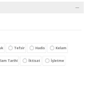
uk
Tefsir
Hadis
Kelam
slam Tarihi
İktisat
İşletme