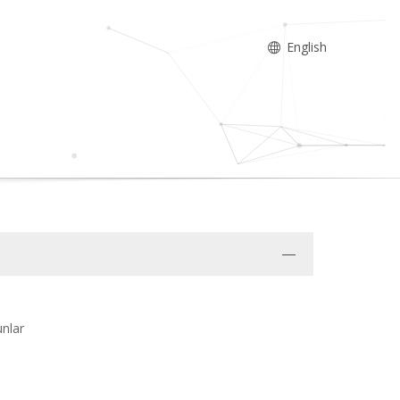
English
unlar