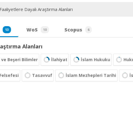
aaliyetlere Dayalı Araştırma Alanları
WoS
Scopus
13
10
6
aştırma Alanları
 ve Beşeri Bilimler
İlahiyat
İslam Hukuku
Huk
Felsefesi
Tasavvuf
İslam Mezhepleri Tarihi
İ