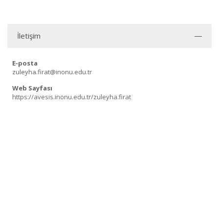
İletişim
E-posta
zuleyha.firat@inonu.edu.tr
Web Sayfası
https://avesis.inonu.edu.tr/zuleyha.firat