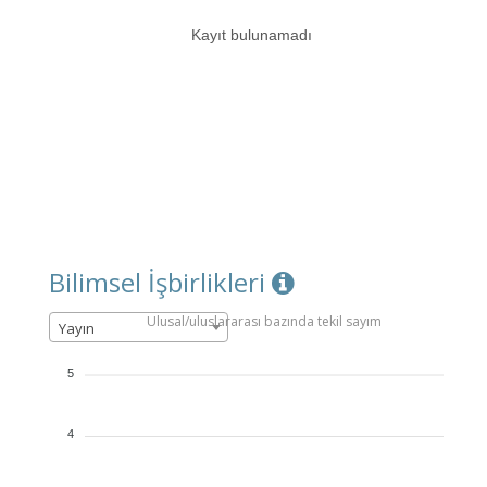
Kayıt bulunamadı
Bilimsel İşbirlikleri
Ulusal/uluslararası bazında tekil sayım
Yayın
5
4