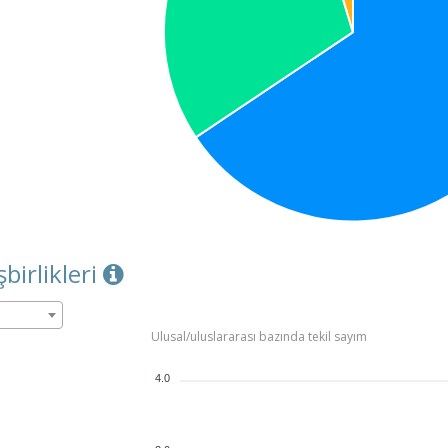
şbirlikleri
Ulusal/uluslararası bazında tekil sayım
4.0