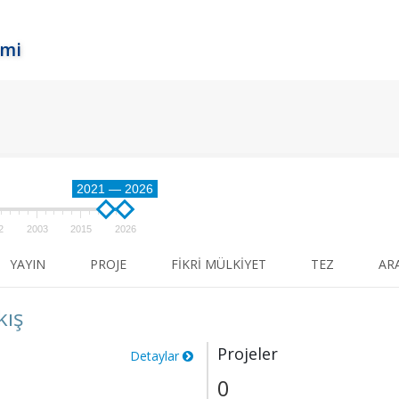
emi
2021 — 2026
2
2003
2015
2026
YAYIN
PROJE
FIKRI MÜLKIYET
TEZ
AR
kış
Projeler
Detaylar
0