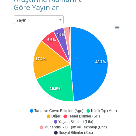
Göre Yayınlar
Yayın
4.6%
6.6%
17.2%
48.7%
19.9%
Tarım ve Çevre Bilimleri (Age)
Klinik Tıp (Med)
Diğer
Temel Bilimler (Sci)
Yaşam Bilimleri (Life)
Mühendislik Bilişim ve Teknoloji (Eng)
Sosyal Bilimler (Soc)