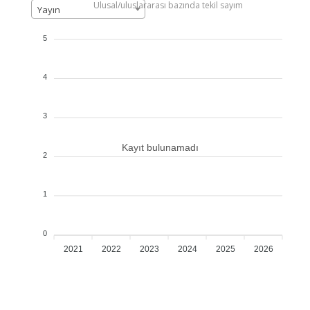
Ulusal/uluslararası bazında tekil sayım
Yayın
5
4
3
Kayıt bulunamadı
2
1
0
2021
2022
2023
2024
2025
2026