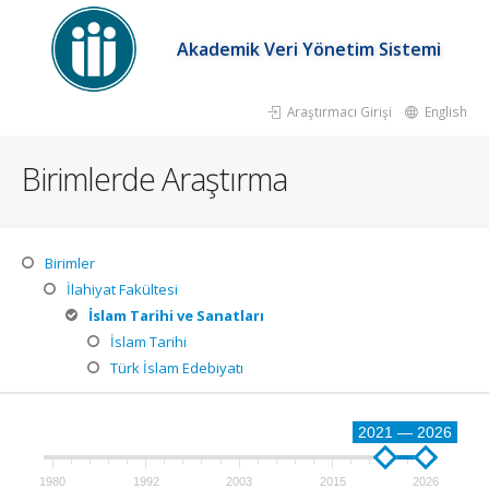
Akademik Veri Yönetim Sistemi
Araştırmacı Girişi
English
Birimlerde Araştırma
Birimler
İlahiyat Fakültesi
İslam Tarihi ve Sanatları
İslam Tarihi
Türk İslam Edebiyatı
2021 — 2026
1980
1992
2003
2015
2026