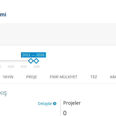
emi
2021 — 2026
2
2003
2015
2026
YAYIN
PROJE
FIKRI MÜLKIYET
TEZ
AR
kış
Projeler
Detaylar
0