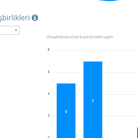
şbirlikleri
Ulusal/uluslararası bazında tekil sayım
8
6
4
7
5
2
0