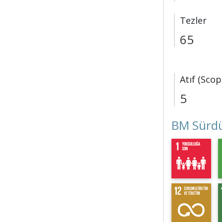
Tezler
65
Atıf (Scop
5
BM Sürdü