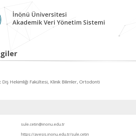
İnönü Üniversitesi
Akademik Veri Yönetim Sistemi
giler
Diş Hekimliği Fakültesi, Klinik Bilimler, Ortodonti
:
sule.cetin@inonu.edu.tr
https://avesis.inonu.edu.tr/sule.cetin