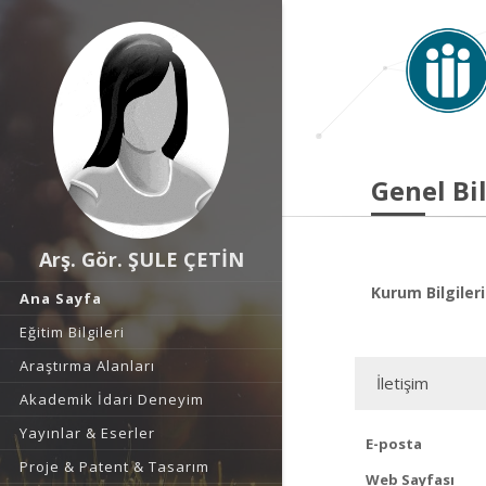
Genel Bil
Arş. Gör. ŞULE ÇETİN
Kurum Bilgileri
Ana Sayfa
Eğitim Bilgileri
Araştırma Alanları
İletişim
Akademik İdari Deneyim
Yayınlar & Eserler
E-posta
Proje & Patent & Tasarım
Web Sayfası