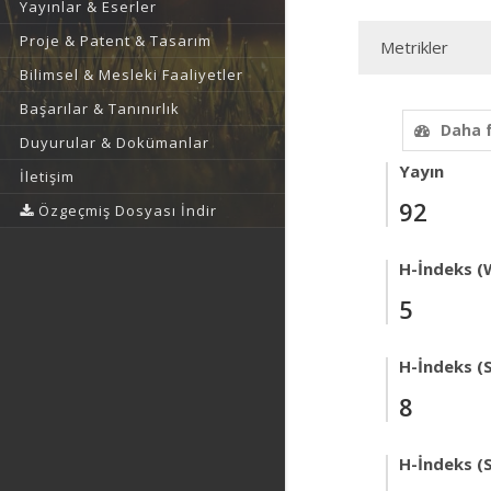
Yayınlar & Eserler
Proje & Patent & Tasarım
Metrikler
Bilimsel & Mesleki Faaliyetler
Başarılar & Tanınırlık
Daha 
Duyurular & Dokümanlar
Yayın
İletişim
92
Özgeçmiş Dosyası İndir
H-İndeks (
5
H-İndeks (
8
H-İndeks (