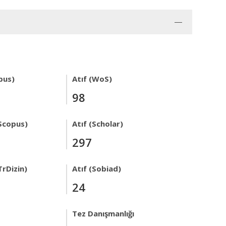
pus)
Atıf (WoS)
98
Scopus)
Atıf (Scholar)
297
TrDizin)
Atıf (Sobiad)
24
Tez Danışmanlığı