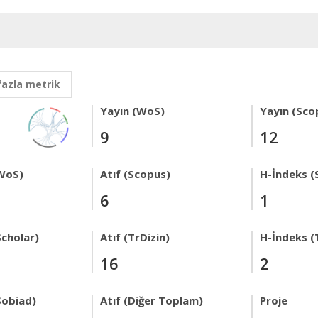
fazla metrik
Yayın (WoS)
Yayın (Sco
9
12
WoS)
Atıf (Scopus)
H-İndeks (
6
1
Scholar)
Atıf (TrDizin)
H-İndeks (
16
2
Sobiad)
Atıf (Diğer Toplam)
Proje