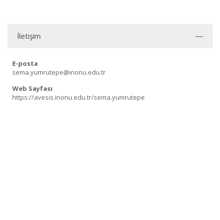
İletişim
E-posta
sema.yumrutepe@inonu.edu.tr
Web Sayfası
https://avesis.inonu.edu.tr/sema.yumrutepe