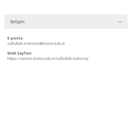
İletişim
E-posta
safiullah.mansory@inonu.edu.tr
Web Sayfası
https://avesis.inonu.edu.tr/safiullah.mansory