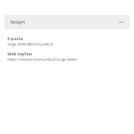
İletişim
E-posta
ozge.delen@inonu.edu.tr
Web Sayfası
https://avesis.inonu.edu.tr/ozge.delen