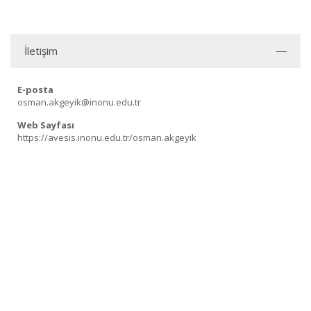
İletişim
E-posta
osman.akgeyik@inonu.edu.tr
Web Sayfası
https://avesis.inonu.edu.tr/osman.akgeyik