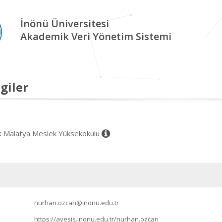
İnönü Üniversitesi
Akademik Veri Yönetim Sistemi
giler
Malatya Meslek Yüksekokulu
:
nurhan.ozcan@inonu.edu.tr
https://avesis.inonu.edu.tr/nurhan.ozcan