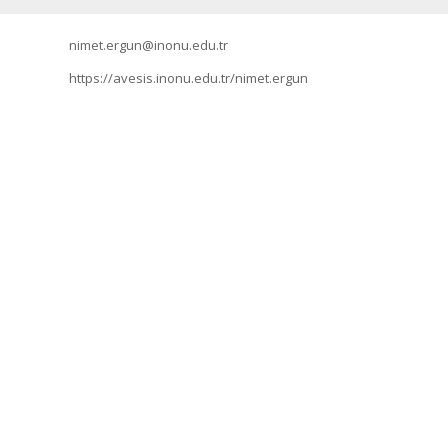
nimet.ergun@inonu.edu.tr
https://avesis.inonu.edu.tr/nimet.ergun