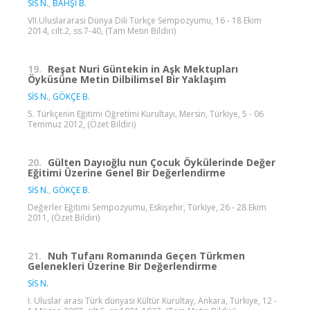
SİS N.
,
BAHŞİ B.
VII.Uluslararası Dünya Dili Türkçe Sempozyumu, 16 - 18 Ekim
2014, cilt.2, ss.7-40, (Tam Metin Bildiri)
19.
Reşat Nuri Güntekin in Aşk Mektupları
Öyküsüne Metin Dilbilimsel Bir Yaklaşım
SİS N.
,
GÖKÇE B.
5. Türkçenin Eğitimi Öğretimi Kurultayı, Mersin, Türkiye, 5 - 06
Temmuz 2012, (Özet Bildiri)
20.
Gülten Dayıoğlu nun Çocuk Öykülerinde Değer
Eğitimi Üzerine Genel Bir Değerlendirme
SİS N.
,
GÖKÇE B.
Değerler Eğitimi Sempozyumu, Eskişehir, Türkiye, 26 - 28 Ekim
2011, (Özet Bildiri)
21.
Nuh Tufanı Romanında Geçen Türkmen
Gelenekleri Üzerine Bir Değerlendirme
SİS N.
I. Uluslar arası Türk dünyası Kültür Kurultay, Ankara, Türkiye, 12 -