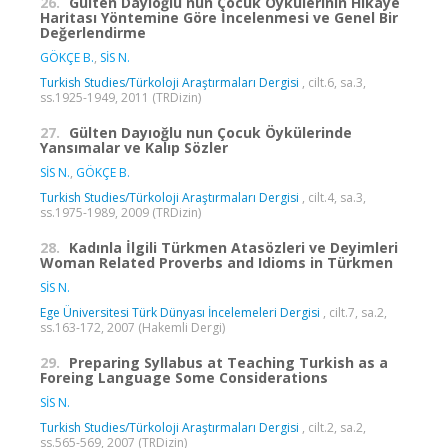
26.
Gülten Dayıoğlu nun Çocuk Öykülerinin Hikâye
Haritası Yöntemine Göre İncelenmesi ve Genel Bir
Değerlendirme
GÖKÇE B.
,
SİS N.
Turkish Studies/Türkoloji Araştırmaları Dergisi
, cilt.6, sa.3,
ss.1925-1949, 2011 (TRDizin)
27.
Gülten Dayıoğlu nun Çocuk Öykülerinde
Yansımalar ve Kalıp Sözler
SİS N.
,
GÖKÇE B.
Turkish Studies/Türkoloji Araştırmaları Dergisi
, cilt.4, sa.3,
ss.1975-1989, 2009 (TRDizin)
28.
Kadınla İlgili Türkmen Atasözleri ve Deyimleri
Woman Related Proverbs and Idioms in Türkmen
SİS N.
Ege Üniversitesi Türk Dünyası İncelemeleri Dergisi
, cilt.7, sa.2,
ss.163-172, 2007 (Hakemli Dergi)
29.
Preparing Syllabus at Teaching Turkish as a
Foreing Language Some Considerations
SİS N.
Turkish Studies/Türkoloji Araştırmaları Dergisi
, cilt.2, sa.2,
ss.565-569, 2007 (TRDizin)