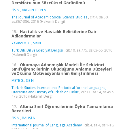
DersNotu nun Sözcüksel Görünümü
SİS N.
,
AKGÜN EREN A.
The Journal of Academic Social Science Studies
, cilt.4, sa.50,
ss.367-386, 2016 (Hakemli Dergi)
15.
Hastalık ve Hastalık Belirtilerine Dair
Adlandırmalar
Yakıncı M. C.
,
Sis N.
Türk Dili, Dil ve Edebiyat Dergisi
, cilt.10, sa.775, ss.63-66, 2016
(Hakemli Dergi)
16.
Okumaya Adanmışlık Modeli İle Sekizinci
SınıfÖğrencilerinin Okuduğunu Anlama Düzeyleri
veOkuma Motivasyonlarının Geliştirilmesi
METE G.
,
SİS N.
Turkish Studies International Periodical for the Languages,
Literature and History ofTurkish or Turkic
, cilt.11, sa.14, ss.457-
478, 2016 (Hakemli Dergi)
17.
Altıncı Sınıf Öğrencilerinin Öykü Tamamlama
Becerileri
SİS N.
,
BAHŞİ N.
International Journal of Language Academy
, cilt.4, sa.4, ss.1-16,