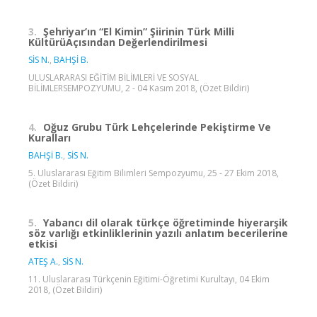
3.
Şehriyar’ın “El Kimin” Şiirinin Türk Milli
KültürüAçısından Değerlendirilmesi
SİS N.
,
BAHŞİ B.
ULUSLARARASI EĞİTİM BİLİMLERİ VE SOSYAL
BİLİMLERSEMPOZYUMU, 2 - 04 Kasım 2018, (Özet Bildiri)
4.
Oğuz Grubu Türk Lehçelerinde Pekiştirme Ve
Kuralları
BAHŞİ B.
,
SİS N.
5. Uluslararası Eğitim Bilimleri Sempozyumu, 25 - 27 Ekim 2018,
(Özet Bildiri)
5.
Yabancı dil olarak türkçe öğretiminde hiyerarşik
söz varlığı etkinliklerinin yazılı anlatım becerilerine
etkisi
ATEŞ A.
,
SİS N.
11. Uluslararası Türkçenin Eğitimi-Öğretimi Kurultayı, 04 Ekim
2018, (Özet Bildiri)