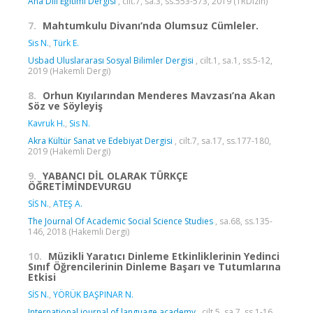
Ana Dili Eğitimi Dergisi
, cilt.7, sa.3, ss.553-573, 2019 (TRDizin)
7.
Mahtumkulu Divanı’nda Olumsuz Cümleler.
Sis N.
,
Türk E.
Usbad Uluslararası Sosyal Bilimler Dergisi
, cilt.1, sa.1, ss.5-12,
2019 (Hakemli Dergi)
8.
Orhun Kıyılarından Menderes Mavzası’na Akan
Söz ve Söyleyiş
Kavruk H.
,
Sis N.
Akra Kültür Sanat ve Edebiyat Dergisi
, cilt.7, sa.17, ss.177-180,
2019 (Hakemli Dergi)
9.
YABANCI DİL OLARAK TÜRKÇE
ÖĞRETİMİNDEVURGU
SİS N.
,
ATEŞ A.
The Journal Of Academic Social Science Studies
, sa.68, ss.135-
146, 2018 (Hakemli Dergi)
10.
Müzikli Yaratıcı Dinleme Etkinliklerinin Yedinci
Sınıf Öğrencilerinin Dinleme Başarı ve Tutumlarına
Etkisi
SİS N.
,
YÖRÜK BAŞPINAR N.
International journal of language academy
, cilt.5, sa.7, ss.1-16,