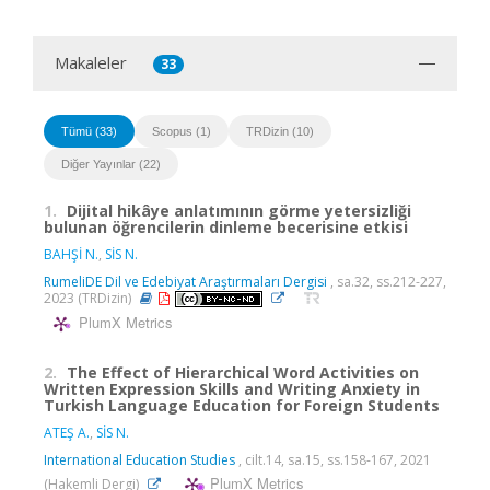
Makaleler
33
Tümü (33)
Scopus (1)
TRDizin (10)
Diğer Yayınlar (22)
1.
Dijital hikâye anlatımının görme yetersizliği
bulunan öğrencilerin dinleme becerisine etkisi
BAHŞİ N.
,
SİS N.
RumeliDE Dil ve Edebiyat Araştırmaları Dergisi
, sa.32, ss.212-227,
2023 (TRDizin)
PlumX Metrics
2.
The Effect of Hierarchical Word Activities on
Written Expression Skills and Writing Anxiety in
Turkish Language Education for Foreign Students
ATEŞ A.
,
SİS N.
International Education Studies
, cilt.14, sa.15, ss.158-167, 2021
PlumX Metrics
(Hakemli Dergi)