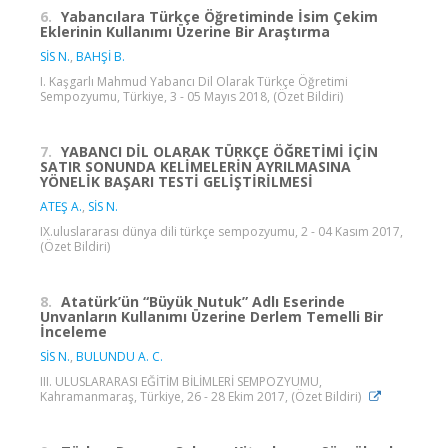
6.
Yabancılara Türkçe Öğretiminde İsim Çekim
Eklerinin Kullanımı Üzerine Bir Araştırma
SİS N.
,
BAHŞİ B.
I. Kaşgarlı Mahmud Yabancı Dil Olarak Türkçe Öğretimi
Sempozyumu, Türkiye, 3 - 05 Mayıs 2018, (Özet Bildiri)
7.
YABANCI DİL OLARAK TÜRKÇE ÖĞRETİMİ İÇİN
SATIR SONUNDA KELİMELERİN AYRILMASINA
YÖNELİK BAŞARI TESTİ GELİŞTİRİLMESİ
ATEŞ A.
,
SİS N.
IX.uluslararası dünya dili türkçe sempozyumu, 2 - 04 Kasım 2017,
(Özet Bildiri)
8.
Atatürk’ün “Büyük Nutuk” Adlı Eserinde
Unvanların Kullanımı Üzerine Derlem Temelli Bir
İnceleme
SİS N.
,
BULUNDU A. C.
III. ULUSLARARASI EĞİTİM BİLİMLERİ SEMPOZYUMU,
Kahramanmaraş, Türkiye, 26 - 28 Ekim 2017, (Özet Bildiri)