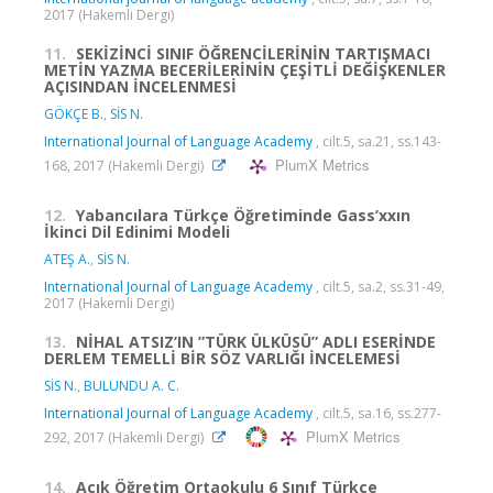
2017 (Hakemli Dergi)
11.
SEKİZİNCİ SINIF ÖĞRENCİLERİNİN TARTIŞMACI
METİN YAZMA BECERİLERİNİN ÇEŞİTLİ DEĞİŞKENLER
AÇISINDAN İNCELENMESİ
GÖKÇE B.
,
SİS N.
International Journal of Language Academy
, cilt.5, sa.21, ss.143-
PlumX Metrics
168, 2017 (Hakemli Dergi)
12.
Yabancılara Türkçe Öğretiminde Gass’xxın
İkinci Dil Edinimi Modeli
ATEŞ A.
,
SİS N.
International Journal of Language Academy
, cilt.5, sa.2, ss.31-49,
2017 (Hakemli Dergi)
13.
NİHAL ATSIZ’IN ”TÜRK ÜLKÜSÜ” ADLI ESERİNDE
DERLEM TEMELLİ BİR SÖZ VARLIĞI İNCELEMESİ
SİS N.
,
BULUNDU A. C.
International Journal of Language Academy
, cilt.5, sa.16, ss.277-
PlumX Metrics
292, 2017 (Hakemli Dergi)
14.
Açık Öğretim Ortaokulu 6 Sınıf Türkçe