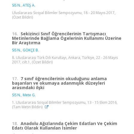
SİS N.
,
ATEŞ A.
Uluslararası Sosyal Bilimler Sempozyumu, 18 - 20 Mayıs 2017,
(Özet Bildiri)
16.
Sekizinci Sınıf Öğrencilerinin Tartışmacı
Metinlerinde Bağlama Ögelerinin Kullanımı Üzerine
Bir Araştırma
SİS N.
,
GÖKÇE B.
8. Uluslararası Türk Dili Kurultayı, Ankara, Türkiye, 22 - 26 Mayıs
2017, cilt.1, (Özet Bildiri)
17.
7 sınıf öğrencilerinin okuduğunu anlama
başarıları ve okumaya adanmışlık düzeyleri
arasındaki ilşki
SİS N.
,
Mete G.
1. Uluslararası Sosyal Bilimler Sempozyumu, 13 - 15 Ekim 2016,
(Tam Metin Bildiri)
18.
Anadolu Ağızlarında Çekim Edatları Ve Çekim
Edatı Olarak Kullanılan İsimler