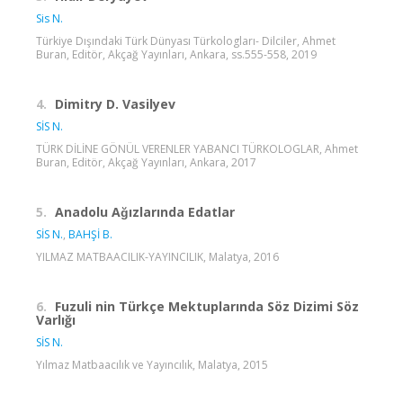
Sis N.
Türkiye Dışındaki Türk Dünyası Türkologları- Dilciler, Ahmet
Buran, Editör, Akçağ Yayınları, Ankara, ss.555-558, 2019
4.
Dimitry D. Vasilyev
SİS N.
TÜRK DİLİNE GÖNÜL VERENLER YABANCI TÜRKOLOGLAR, Ahmet
Buran, Editör, Akçağ Yayınları, Ankara, 2017
5.
Anadolu Ağızlarında Edatlar
SİS N.
,
BAHŞİ B.
YILMAZ MATBAACILIK-YAYINCILIK, Malatya, 2016
6.
Fuzuli nin Türkçe Mektuplarında Söz Dizimi Söz
Varlığı
SİS N.
Yılmaz Matbaacılık ve Yayıncılık, Malatya, 2015