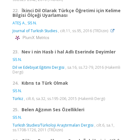
22.
İkinci Dil Olarak Türkçe Öğretimi için Kelime
Bilgisi Ölçeği Uyarlaması
ATEŞ A.
,
SİS N.
Journal of Turkish Studies
, cilt.11, ss.95, 2016 (TRDizin)
PlumX Metrics
23.
Nev i nin Hasb i hal Adlı Eserinde Deyimler
SİS N.
Dil ve Edebiyat Eğitimi Dergisi
, sa.16, ss.72-79, 2016 (Hakemli
Dergi)
24.
Kıbrıs ta Türk Olmak
SİS N.
Türkiz
, cilt.6, sa.32, ss.195-206, 2015 (Hakemli Dergi)
25.
Belen Ağzının Ses Özellikleri
SİS N.
Turkish Studies/Türkoloji Araştırmaları Dergisi
, cilt.6, sa.1,
ss.1708-1726, 2011 (TRDizin)