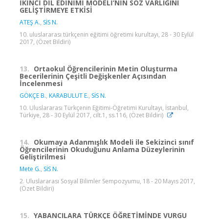
İKİNCİ DİL EDİNİMİ MODELİ’NİN SÖZ VARLIĞINI
GELİŞTİRMEYE ETKİSİ
ATEŞ A.
,
SİS N.
10. uluslararası türkçenin eğitimi öğretimi kurultayı, 28 - 30 Eylül
2017, (Özet Bildiri)
13.
Ortaokul Öğrencilerinin Metin Oluşturma
Becerilerinin Çeşitli Değişkenler Açısından
İncelenmesi
GÖKÇE B.
,
KARABULUT E.
,
SİS N.
10. Uluslararası Türkçenin Eğitimi-Öğretimi Kurultayı, İstanbul,
Türkiye, 28 - 30 Eylül 2017, cilt.1, ss.116, (Özet Bildiri)
14.
Okumaya Adanmışlık Modeli ile Sekizinci sınıf
Öğrencilerinin Okuduğunu Anlama Düzeylerinin
Geliştirilmesi
Mete G.
,
SİS N.
2. Uluslararası Sosyal Bilimler Sempozyumu, 18 - 20 Mayıs 2017,
(Özet Bildiri)
15.
YABANCILARA TÜRKÇE ÖĞRETİMİNDE VURGU