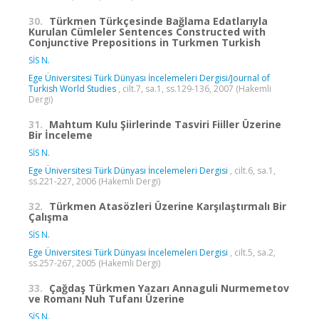
30.
Türkmen Türkçesinde Bağlama Edatlarıyla
Kurulan Cümleler Sentences Constructed with
Conjunctive Prepositions in Turkmen Turkish
SİS N.
Ege Üniversitesi Türk Dünyası İncelemeleri Dergisi/Journal of
Turkish World Studies
, cilt.7, sa.1, ss.129-136, 2007 (Hakemli
Dergi)
31.
Mahtum Kulu Şiirlerinde Tasviri Fiiller Üzerine
Bir İnceleme
SİS N.
Ege Üniversitesi Türk Dünyası İncelemeleri Dergisi
, cilt.6, sa.1,
ss.221-227, 2006 (Hakemli Dergi)
32.
Türkmen Atasözleri Üzerine Karşılaştırmalı Bir
Çalışma
SİS N.
Ege Üniversitesi Türk Dünyası İncelemeleri Dergisi
, cilt.5, sa.2,
ss.257-267, 2005 (Hakemli Dergi)
33.
Çağdaş Türkmen Yazarı Annaguli Nurmemetov
ve Romanı Nuh Tufanı Üzerine
SİS N.