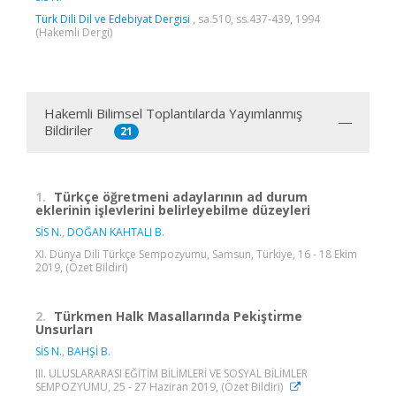
Türk Dili Dil ve Edebiyat Dergisi
, sa.510, ss.437-439, 1994
(Hakemli Dergi)
Hakemli Bilimsel Toplantılarda Yayımlanmış
Bildiriler
21
1.
Türkçe öğretmeni adaylarının ad durum
eklerinin işlevlerini belirleyebilme düzeyleri
SİS N.
,
DOĞAN KAHTALI B.
XI. Dünya Dili Türkçe Sempozyumu, Samsun, Türkiye, 16 - 18 Ekim
2019, (Özet Bildiri)
2.
Türkmen Halk Masallarında Pekı̇ştı̇rme
Unsurları
SİS N.
,
BAHŞİ B.
III. ULUSLARARASI EĞİTİM BİLİMLERİ VE SOSYAL BİLİMLER
SEMPOZYUMU, 25 - 27 Haziran 2019, (Özet Bildiri)