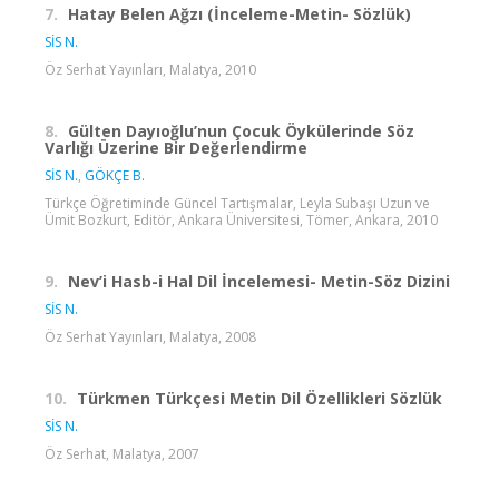
7.
Hatay Belen Ağzı (İnceleme-Metin- Sözlük)
SİS N.
Öz Serhat Yayınları, Malatya, 2010
8.
Gülten Dayıoğlu’nun Çocuk Öykülerinde Söz
Varlığı Üzerine Bir Değerlendirme
SİS N.
,
GÖKÇE B.
Türkçe Öğretiminde Güncel Tartışmalar, Leyla Subaşı Uzun ve
Ümit Bozkurt, Editör, Ankara Üniversitesi, Tömer, Ankara, 2010
9.
Nev’i Hasb-i Hal Dil İncelemesi- Metin-Söz Dizini
SİS N.
Öz Serhat Yayınları, Malatya, 2008
10.
Türkmen Türkçesi Metin Dil Özellikleri Sözlük
SİS N.
Öz Serhat, Malatya, 2007