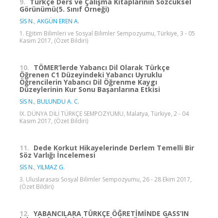
9.
Türkçe Ders ve Çalışma Kitaplarının Sözcüksel
Görünümü(5. Sınıf Örneği)
SİS N.
,
AKGÜN EREN A.
1. Eğitim Bilimleri ve Sosyal Bilimler Sempozyumu, Türkiye, 3 - 05
Kasım 2017, (Özet Bildiri)
10.
TÖMER’lerde Yabancı Dil Olarak Türkçe
Öğrenen C1 Düzeyindeki Yabancı Uyruklu
Öğrencilerin Yabancı Dil Öğrenme Kaygı
Düzeylerinin Kur Sonu Başarılarına Etkisi
SİS N.
,
BULUNDU A. C.
IX. DÜNYA DİLİ TÜRKÇE SEMPOZYUMU, Malatya, Türkiye, 2 - 04
Kasım 2017, (Özet Bildiri)
11.
Dede Korkut Hikayelerinde Derlem Temelli Bir
Söz Varlığı İncelemesi
SİS N.
,
YILMAZ G.
3. Uluslarasası Sosyal Bilimler Sempozyumu, 26 - 28 Ekim 2017,
(Özet Bildiri)
12.
YABANCILARA TÜRKÇE ÖĞRETİMİNDE GASS’IN