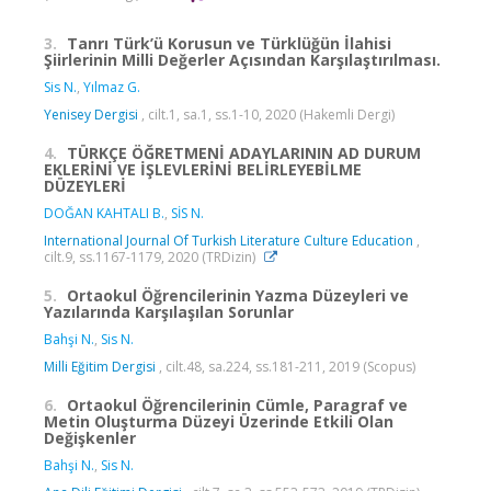
3.
Tanrı Türk’ü Korusun ve Türklüğün İlahisi
Şiirlerinin Milli Değerler Açısından Karşılaştırılması.
Sis N.
,
Yılmaz G.
Yenisey Dergisi
, cilt.1, sa.1, ss.1-10, 2020 (Hakemli Dergi)
4.
TÜRKÇE ÖĞRETMENİ ADAYLARININ AD DURUM
EKLERİNİ VE İŞLEVLERİNİ BELİRLEYEBİLME
DÜZEYLERİ
DOĞAN KAHTALI B.
,
SİS N.
International Journal Of Turkish Literature Culture Education
,
cilt.9, ss.1167-1179, 2020 (TRDizin)
5.
Ortaokul Öğrencilerinin Yazma Düzeyleri ve
Yazılarında Karşılaşılan Sorunlar
Bahşi N.
,
Sis N.
Milli Eğitim Dergisi
, cilt.48, sa.224, ss.181-211, 2019 (Scopus)
6.
Ortaokul Öğrencilerinin Cümle, Paragraf ve
Metin Oluşturma Düzeyi Üzerinde Etkili Olan
Değişkenler
Bahşi N.
,
Sis N.