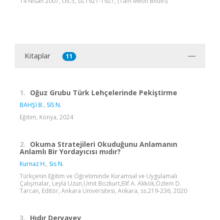
14 Nisan 2007, cilt.5, ss.1921-1927, (Tam Metin Bildiri)
Kitaplar
11
1.
Oğuz Grubu Türk Lehçelerinde Pekiştirme
BAHŞİ B.
,
SİS N.
Eğitim, Konya, 2024
2.
Okuma Stratejileri Okuduğunu Anlamanın
Anlamlı Bir Yordayıcısı mıdır?
Kurnaz H.
,
Sis N.
Türkçenin Eğitim ve Öğretiminde Kuramsal ve Uygulamalı
Çalışmalar, Leyla Uzun,Ümit Bozkurt,Elif A. Akkök,Özlem D.
Tarcan, Editör, Ankara Üniversitesi, Ankara, ss.219-236, 2020
3.
Hıdır Deryayev