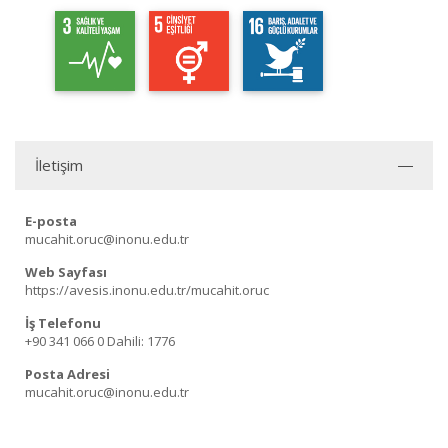
İletişim
E-posta
mucahit.oruc@inonu.edu.tr
Web Sayfası
https://avesis.inonu.edu.tr/mucahit.oruc
İş Telefonu
+90 341 066 0
Dahili: 1776
Posta Adresi
mucahit.oruc@inonu.edu.tr