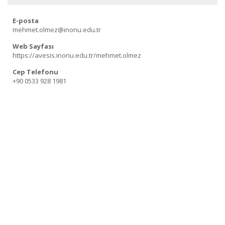
E-posta
mehmet.olmez@inonu.edu.tr
Web Sayfası
https://avesis.inonu.edu.tr/mehmet.olmez
Cep Telefonu
+90 0533 928 1981