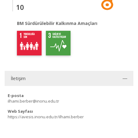
10
BM Sürdürülebilir Kalkınma Amaçları
İletişim
E-posta
ilhami.berber@inonu.edu.tr
Web Sayfası
https://avesis.inonu.edu.tr/ilhami.berber