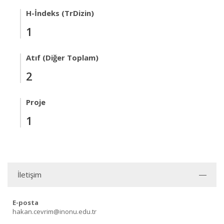
H-İndeks (TrDizin)
1
Atıf (Diğer Toplam)
2
Proje
1
İletişim
E-posta
hakan.cevrim@inonu.edu.tr