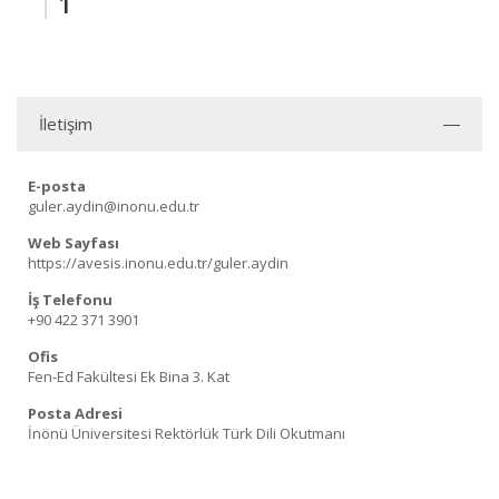
1
İletişim
E-posta
guler.aydin@inonu.edu.tr
Web Sayfası
https://avesis.inonu.edu.tr/guler.aydin
İş Telefonu
+90 422 371 3901
Ofis
Fen-Ed Fakültesi Ek Bina 3. Kat
Posta Adresi
İnönü Üniversitesi Rektörlük Türk Dili Okutmanı