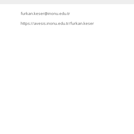
furkan.keser@inonu.edu.tr
https://avesis.inonu.edu.tr/furkan.keser