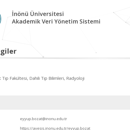
İnönü Üniversitesi
Akademik Veri Yönetim Sistemi
giler
Tıp Fakültesi, Dahili Tıp Bilimleri, Radyoloji
:
eyyup.bozat@inonu.edu.tr
https://avesis.inonu.edu.tr/eyyup.bozat