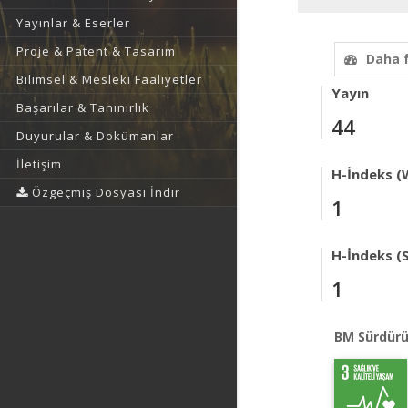
Yayınlar & Eserler
Proje & Patent & Tasarım
Daha 
Bilimsel & Mesleki Faaliyetler
Yayın
Başarılar & Tanınırlık
44
Duyurular & Dokümanlar
İletişim
H-İndeks (
Özgeçmiş Dosyası İndir
1
H-İndeks (
1
BM Sürdürü