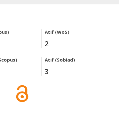
pus)
Atıf (WoS)
2
Scopus)
Atıf (Sobiad)
3