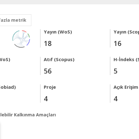
fazla metrik
Yayın (WoS)
Yayın (Sco
18
16
WoS)
Atıf (Scopus)
H-İndeks (
56
5
Sobiad)
Proje
Açık Erişim
4
4
lebilir Kalkınma Amaçları