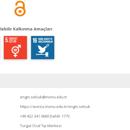
lebilir Kalkınma Amaçları
engin.selcuk@inonu.edu.tr
https://avesis.inonu.edu.tr/engin.selcuk
+90 422 341 0660
Dahili: 1773
Turgut Özal Tıp Merkezi