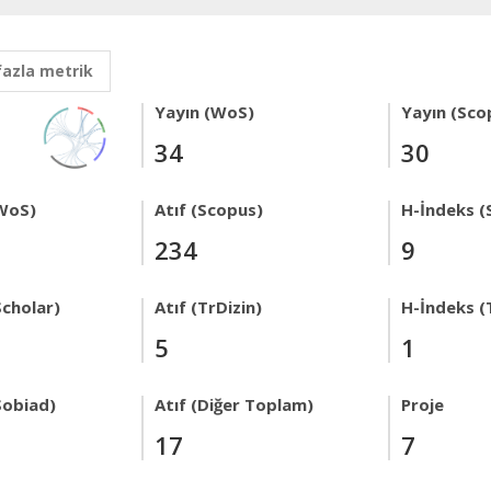
fazla metrik
Yayın (WoS)
Yayın (Sco
34
30
WoS)
Atıf (Scopus)
H-İndeks (
234
9
Scholar)
Atıf (TrDizin)
H-İndeks (
5
1
Sobiad)
Atıf (Diğer Toplam)
Proje
17
7