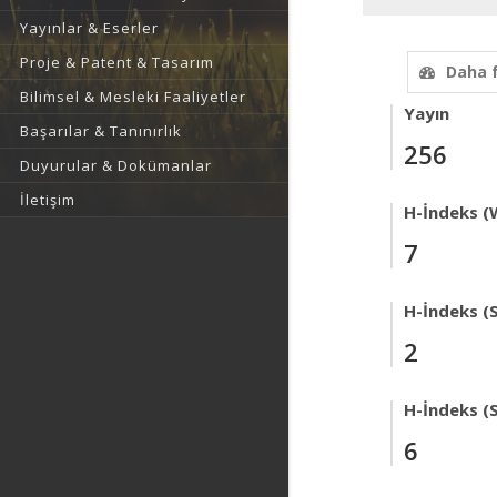
Yayınlar & Eserler
Proje & Patent & Tasarım
Daha 
Bilimsel & Mesleki Faaliyetler
Yayın
Başarılar & Tanınırlık
256
Duyurular & Dokümanlar
İletişim
H-İndeks (
7
H-İndeks (
2
H-İndeks (
6