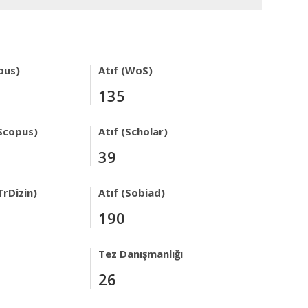
pus)
Atıf (WoS)
135
Scopus)
Atıf (Scholar)
39
TrDizin)
Atıf (Sobiad)
190
Tez Danışmanlığı
26