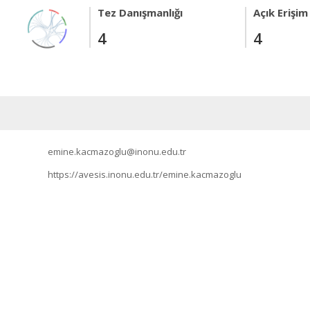
Tez Danışmanlığı
Açık Erişim
4
4
emine.kacmazoglu@inonu.edu.tr
https://avesis.inonu.edu.tr/emine.kacmazoglu