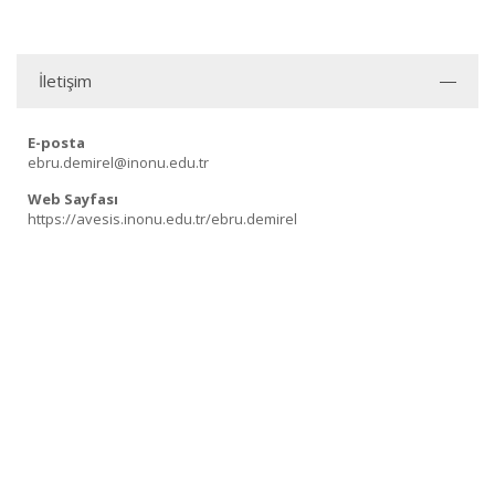
İletişim
E-posta
ebru.demirel@inonu.edu.tr
Web Sayfası
https://avesis.inonu.edu.tr/ebru.demirel