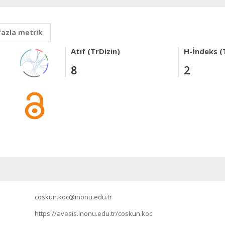
fazla metrik
Atıf (TrDizin)
H-İndeks (
8
2
coskun.koc@inonu.edu.tr
https://avesis.inonu.edu.tr/coskun.koc