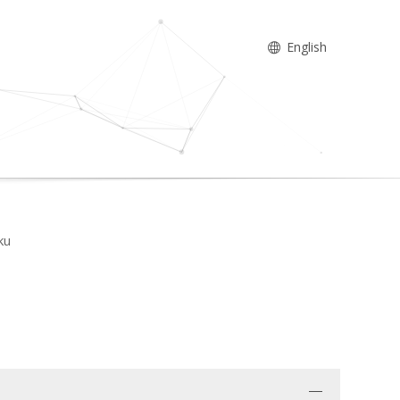
English
ku