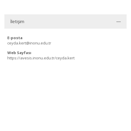
İletişim
E-posta
ceyda.kert@inonu.edu.tr
Web Sayfası
https://avesis.inonu.edu.tr/ceyda.kert