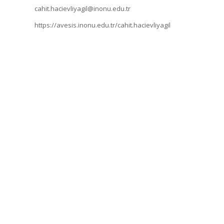
cahit.hacievliyagil@inonu.edu.tr
https://avesis.inonu.edu.tr/cahit.hacievliyagil