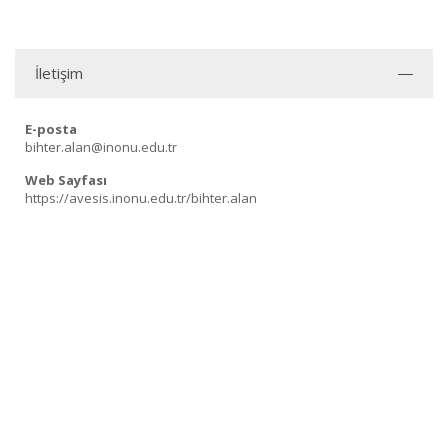
İletişim
E-posta
bihter.alan@inonu.edu.tr
Web Sayfası
https://avesis.inonu.edu.tr/bihter.alan