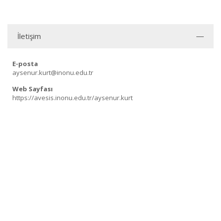
İletişim
E-posta
aysenur.kurt@inonu.edu.tr
Web Sayfası
https://avesis.inonu.edu.tr/aysenur.kurt