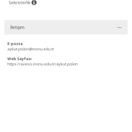
Sekreterlik
İletişim
E-posta
aykut.piskin@inonu.edu.tr
Web Sayfası
https://avesis.inonu.edu.tr/aykut.piskin