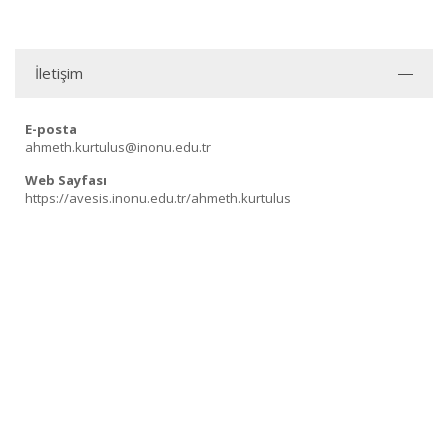
İletişim
E-posta
ahmeth.kurtulus@inonu.edu.tr
Web Sayfası
https://avesis.inonu.edu.tr/ahmeth.kurtulus