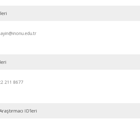
leri
ayin@inonu.edu.tr
leri
22 211 8677
Araştırmacı ID'leri