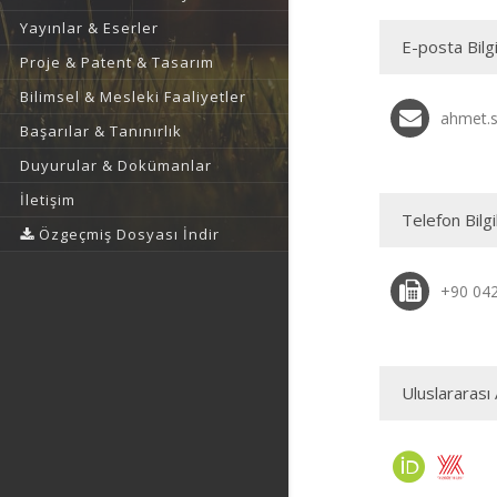
Yayınlar & Eserler
E-posta Bilgi
Proje & Patent & Tasarım
Bilimsel & Mesleki Faaliyetler
ahmet.s
Başarılar & Tanınırlık
Duyurular & Dokümanlar
İletişim
Telefon Bilgi
Özgeçmiş Dosyası İndir
+90 04
Uluslararası 