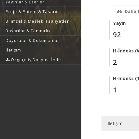
Yayınlar & Eserler
Daha 
Proje & Patent & Tasarım
Bilimsel & Mesleki Faaliyetler
Yayın
Başarılar & Tanınırlık
92
Duyurular & Dokümanlar
İletişim
H-İndeks (
Özgeçmiş Dosyası İndir
2
H-İndeks (T
1
İletişim