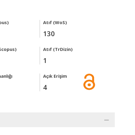
pus)
Atıf (WoS)
130
Scopus)
Atıf (TrDizin)
1
anlığı
Açık Erişim
4