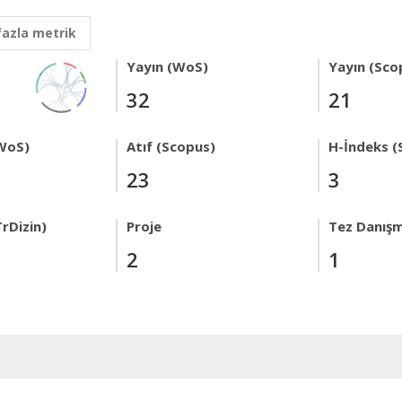
fazla metrik
Yayın (WoS)
Yayın (Sco
32
21
WoS)
Atıf (Scopus)
H-İndeks (
23
3
rDizin)
Proje
Tez Danışm
2
1