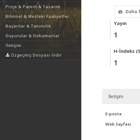
Proje & Patent & Tasarım
Daha 
Bilimsel & Mesleki Faaliyetler
Yayın
Başarılar & Tanınırlık
1
Duyurular & Dokümanlar
İletişim
H-İndeks (
Özgeçmiş Dosyası İndir
1
İletişim
E-posta
Web Sayfası