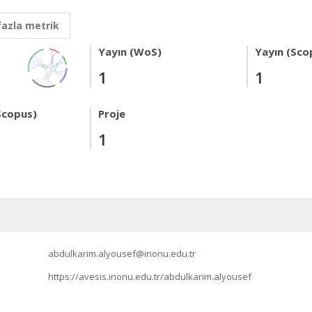
fazla metrik
Yayın (WoS)
Yayın (Sco
1
1
Scopus)
Proje
1
abdulkarim.alyousef@inonu.edu.tr
https://avesis.inonu.edu.tr/abdulkarim.alyousef