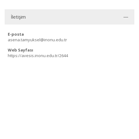
İletişim
E-posta
asena.tamyuksel@inonu.edu.tr
Web Sayfası
https://avesis.inonu.edu.tr/2644