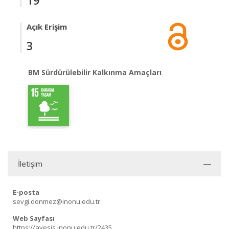
19
Açık Erişim
3
BM Sürdürülebilir Kalkınma Amaçları
İletişim
E-posta
sevgi.donmez@inonu.edu.tr
Web Sayfası
https://avesis.inonu.edu.tr/2435