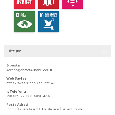
İletişim
E-posta
karadag.ahmet@inonu.edu.tr
Web Sayfası
https://avesis.inonu.edu.tr/1490
İş Telefonu
+90 422 377 3000
Dahili: 4282
Posta Adresi
İnönü Üniversitesi İİBF Uluslararsı İlişkiler Bölümü