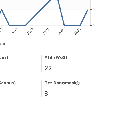
2
0
15
2017
2019
2021
2023
2025
ısı
pus)
Atıf (WoS)
22
Scopus)
Tez Danışmanlığı
3