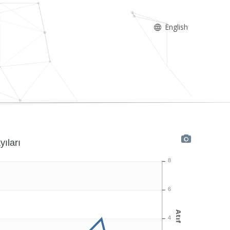
English
yıları
8
6
Atıf
4