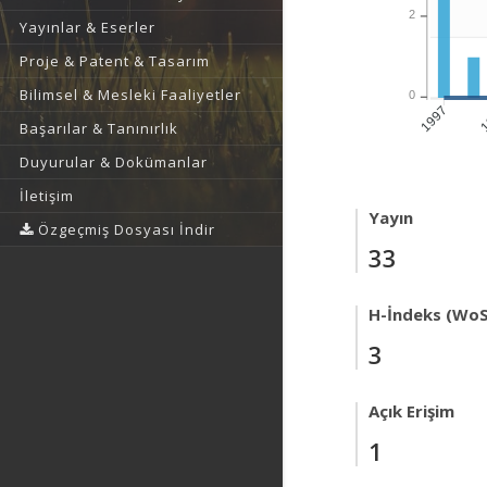
2
Yayınlar & Eserler
Proje & Patent & Tasarım
Bilimsel & Mesleki Faaliyetler
0
1
1997
Başarılar & Tanınırlık
Duyurular & Dokümanlar
İletişim
Yayın
Özgeçmiş Dosyası İndir
33
H-İndeks (WoS
3
Açık Erişim
1