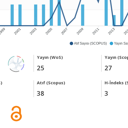
999
2001
2003
2005
2007
2009
2011
2013
20
Atıf Sayısı (SCOPUS)
Yayın Say
Yayın (WoS)
Yayın (Sco
25
27
)
Atıf (Scopus)
H-İndeks (
38
3