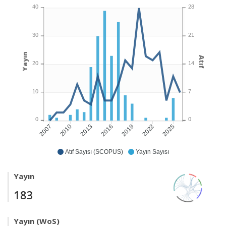
40
28
30
21
Yayın
Atıf
20
14
10
7
0
0
2010
2013
2016
2019
2022
2025
2007
Atıf Sayısı (SCOPUS)
Yayın Sayısı
Yayın
183
Yayın (WoS)