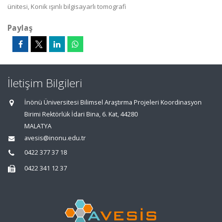
ünitesi, Konik ışınlı bilgisayarlı tomografi
Paylaş
İletişim Bilgileri
İnönü Üniversitesi Bilimsel Araştırma Projeleri Koordinasyon
Birimi Rektörlük İdari Bina, 6. Kat, 44280
MALATYA
avesis@inonu.edu.tr
0422 377 37 18
0422 341 12 37