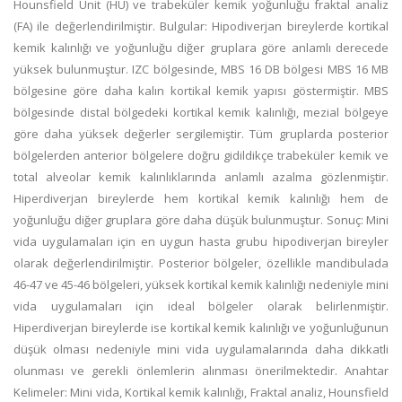
Hounsfield Unit (HU) ve trabeküler kemik yoğunluğu fraktal analiz
(FA) ile değerlendirilmiştir. Bulgular: Hipodiverjan bireylerde kortikal
kemik kalınlığı ve yoğunluğu diğer gruplara göre anlamlı derecede
yüksek bulunmuştur. IZC bölgesinde, MBS 16 DB bölgesi MBS 16 MB
bölgesine göre daha kalın kortikal kemik yapısı göstermiştir. MBS
bölgesinde distal bölgedeki kortikal kemik kalınlığı, mezial bölgeye
göre daha yüksek değerler sergilemiştir. Tüm gruplarda posterior
bölgelerden anterior bölgelere doğru gidildikçe trabeküler kemik ve
total alveolar kemik kalınlıklarında anlamlı azalma gözlenmiştir.
Hiperdiverjan bireylerde hem kortikal kemik kalınlığı hem de
yoğunluğu diğer gruplara göre daha düşük bulunmuştur. Sonuç: Mini
vida uygulamaları için en uygun hasta grubu hipodiverjan bireyler
olarak değerlendirilmiştir. Posterior bölgeler, özellikle mandibulada
46-47 ve 45-46 bölgeleri, yüksek kortikal kemik kalınlığı nedeniyle mini
vida uygulamaları için ideal bölgeler olarak belirlenmiştir.
Hiperdiverjan bireylerde ise kortikal kemik kalınlığı ve yoğunluğunun
düşük olması nedeniyle mini vida uygulamalarında daha dikkatli
olunması ve gerekli önlemlerin alınması önerilmektedir. Anahtar
Kelimeler: Mini vida, Kortikal kemik kalınlığı, Fraktal analiz, Hounsfield