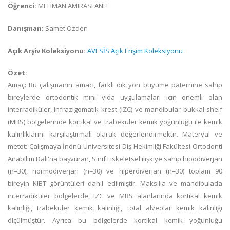
Öğrenci:
MEHMAN AMIRASLANLI
Danışman:
Samet Özden
Açık Arşiv Koleksiyonu:
AVESİS Açık Erişim Koleksiyonu
Özet:
Amaç: Bu çalışmanın amacı, farklı dik yön büyüme paternine sahip
bireylerde ortodontik mini vida uygulamaları için önemli olan
interradiküler, infrazigomatik krest (IZC) ve mandibular bukkal shelf
(MBS) bölgelerinde kortikal ve trabeküler kemik yoğunluğu ile kemik
kalınlıklarını karşılaştırmalı olarak değerlendirmektir. Materyal ve
metot: Çalışmaya İnönü Üniversitesi Diş Hekimliği Fakültesi Ortodonti
Anabilim Dalı'na başvuran, Sınıf I iskeletsel ilişkiye sahip hipodiverjan
(n=30), normodiverjan (n=30) ve hiperdiverjan (n=30) toplam 90
bireyin KIBT görüntüleri dahil edilmiştir. Maksilla ve mandibulada
interradiküler bölgelerde, IZC ve MBS alanlarında kortikal kemik
kalınlığı, trabeküler kemik kalınlığı, total alveolar kemik kalınlığı
ölçülmüştür. Ayrıca bu bölgelerde kortikal kemik yoğunluğu