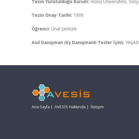
Tezin Yürütüldüğü Kurum:
İnönü Üniversitesi, Sosya
Tezin Onay Tarihi:
1999
Öğrenci:
Ünal Şentürk
Asıl Danışman (Eş Danışmanlı Tezler İçin):
YAŞAR
Ana Sayfa
|
AVESİS Hakkında
|
İletişim