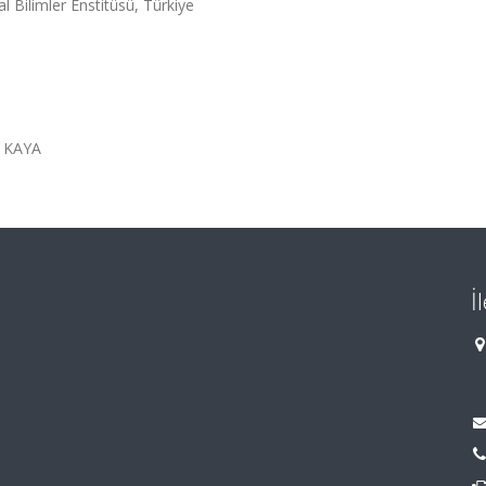
l Bilimler Enstitüsü, Türkiye
 KAYA
İ