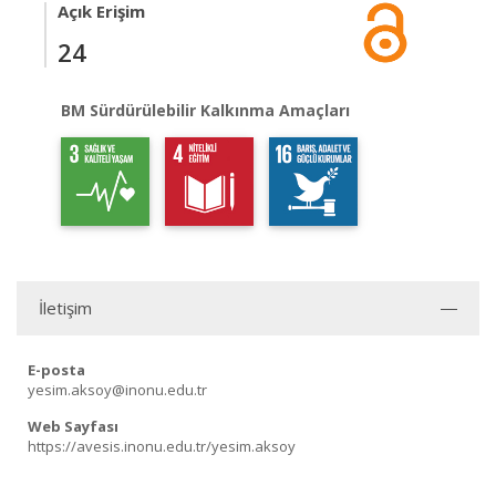
Açık Erişim
24
BM Sürdürülebilir Kalkınma Amaçları
İletişim
E-posta
yesim.aksoy@inonu.edu.tr
Web Sayfası
https://avesis.inonu.edu.tr/yesim.aksoy